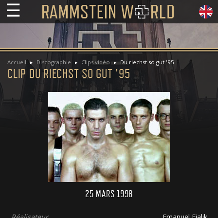
☰
Accueil
Discographie
Clips vidéo
Du riechst so gut '95
CLIP DU RIECHST SO GUT '95
25 MARS 1998
Réalisateur
Emanuel Fialik