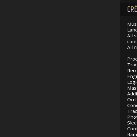
CRÉ
Musi
Land
All 
cont
All 
Prod
Trac
Reco
Engi
Logi
Mast
Addi
Orch
Cond
Trac
Phot
Slee
Cont
Ramm