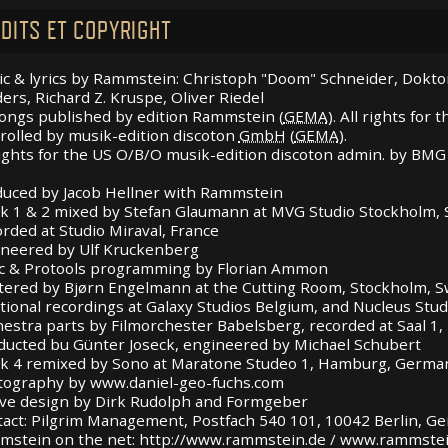
DITS ET COPYRIGHT
c & lyrics by Rammstein: Christoph "Doom" Schneider, Doktor
ers, Richard Z. Kruspe, Oliver Riedel
songs published by edition Rammstein (
GEMA
). All rights fo
rolled by musik-edition discoton
GmbH
(
GEMA
).
rights for the US O/B/O musik-edition discoton admin. by
BMG
uced by Jacob Hellner with Rammstein
k 1 & 2 mixed by Stefan Glaumann at
MVG
Studio Stockholm,
rded at Studio Miraval, France
neered by Ulf Kruckenberg
c & Protools programming by Florian Ammon
ered by Bjørn Engelmann at the Cutting Room, Stockholm, 
tional recordings at Galaxy Studios Belgium, and Nucleus Stud
estra parts by Filmorchester Babelsberg, recorded at Saal 1,
ucted bu Günter Joseck, engineered by Michael Schubert
k 4 remixed by Sono at Maratone Studeo 1, Hamburg, Germa
ography by www.daniel-geo-fuchs.com
ve design by Dirk Rudolph and Formgeber
act: Pilgrim Management, Postfach 540 101, 10042 Berlin, G
stein on the net: http://www.rammstein.de / www.rammste