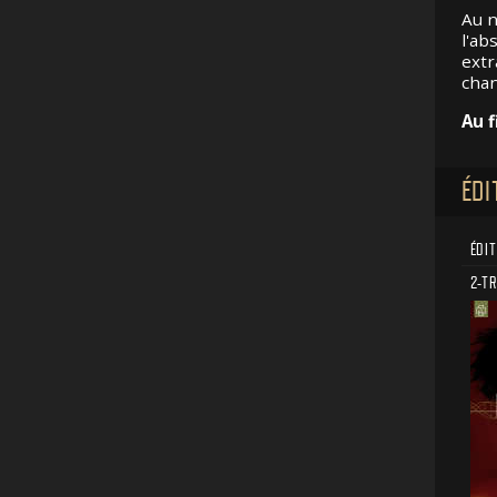
Au n
l'ab
extr
chan
Au f
ÉDI
ÉDIT
2-T