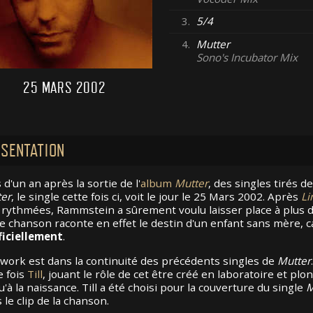
3.
5/4
4.
Mutter
Sono's Incubator Mix
25 MARS 2002
SENTATION
 d'un an après la sortie de l'
album
Mutter
, des singles tirés d
er
, le single cette fois ci, voit le jour le 25 Mars 2002. Après
Li
 rythmées, Rammstein a sûrement voulu laisser place à plus 
e chanson raconte en effet le destin d'un enfant sans mère, 
ficiellement
.
twork est dans la continuité des précédents singles de
Mutter
e fois
Till
, jouant le rôle de cet être créé en laboratoire et plo
u'à la naissance. Till a été choisi pour la couverture du single
M
 le clip de la chanson.