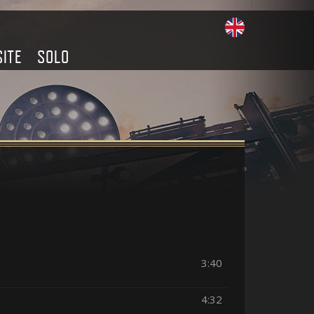
SITE
SOLO
3:40
4:32