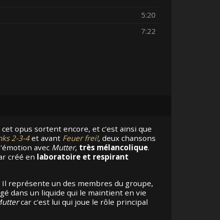
5:20
7:22
e cet opus sortent encore, et c'est ainsi que
nks 2-3-4
et avant
Feuer frei!
, deux chansons
d'émotion avec
Mutter
,
très mélancolique
.
car créé en
laboratoire et respirant
. Il représente un des membres du groupe,
ngé dans un liquide qui le maintient en vie
utter
car c'est lui qui joue le rôle principal