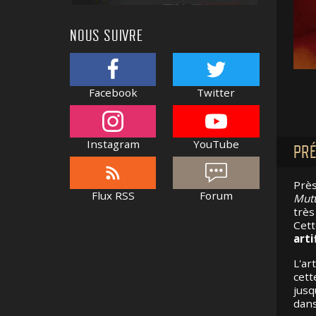
NOUS SUIVRE
Facebook
Twitter
Instagram
YouTube
PRÉ
Près
Flux RSS
Forum
Mutt
très
Cett
arti
L'ar
cett
jusq
dans