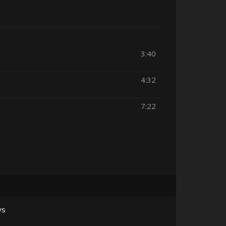
3:40
4:32
7:22
ys