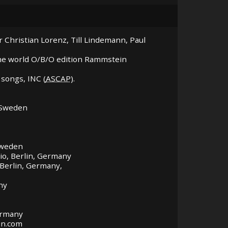
 Christian Lorenz, Till Lindemann, Paul
r the world O/B/O edition Rammstein
songs, INC (
ASCAP
).
 Sweden
Sweden
io, Berlin, Germany
 Berlin, Germany,
ny
ermany
in.com