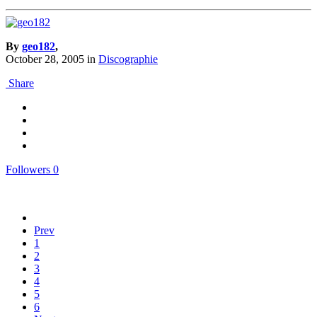
By
geo182
,
October 28, 2005
in
Discographie
Share
Followers
0
Prev
1
2
3
4
5
6