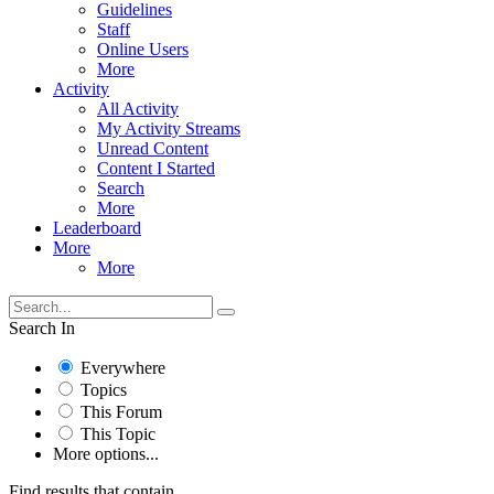
Guidelines
Staff
Online Users
More
Activity
All Activity
My Activity Streams
Unread Content
Content I Started
Search
More
Leaderboard
More
More
Search In
Everywhere
Topics
This Forum
This Topic
More options...
Find results that contain...