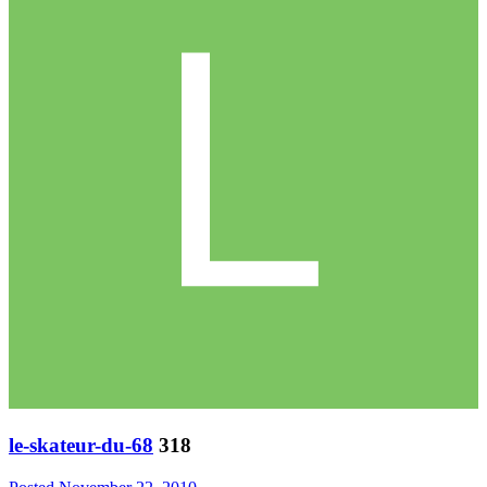
le-skateur-du-68
318