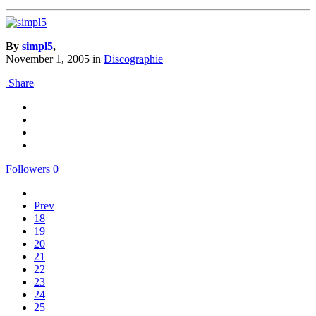
By
simpl5
,
November 1, 2005
in
Discographie
Share
Followers
0
Prev
18
19
20
21
22
23
24
25