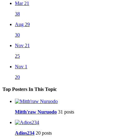
Mar 21
38
Aug 29
30
Nov 21
25
Nov 1
20
Top Posters In This Topic
Mitth'raw Nuruodo
31 posts
Adios234
20 posts