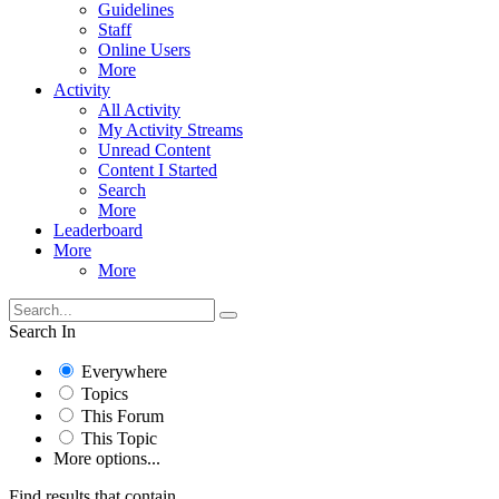
Guidelines
Staff
Online Users
More
Activity
All Activity
My Activity Streams
Unread Content
Content I Started
Search
More
Leaderboard
More
More
Search In
Everywhere
Topics
This Forum
This Topic
More options...
Find results that contain...