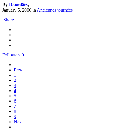
By
Doom666
,
January 5, 2006
in
Anciennes tournées
Share
Followers
0
Prev
1
2
3
4
5
6
7
8
9
Next