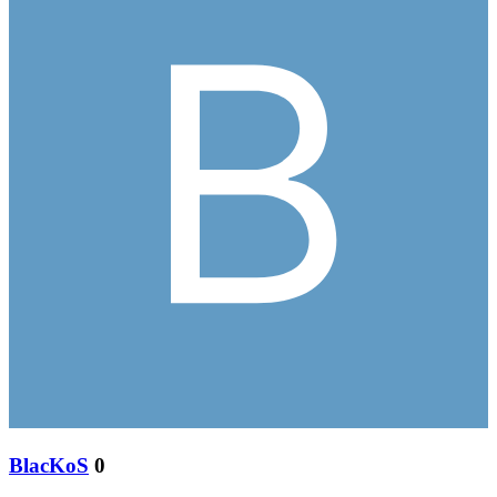
BlacKoS
0