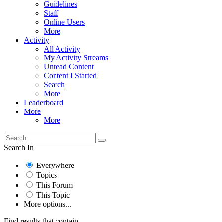
Guidelines
Staff
Online Users
More
Activity
All Activity
My Activity Streams
Unread Content
Content I Started
Search
More
Leaderboard
More
More
Search In
Everywhere
Topics
This Forum
This Topic
More options...
Find results that contain...