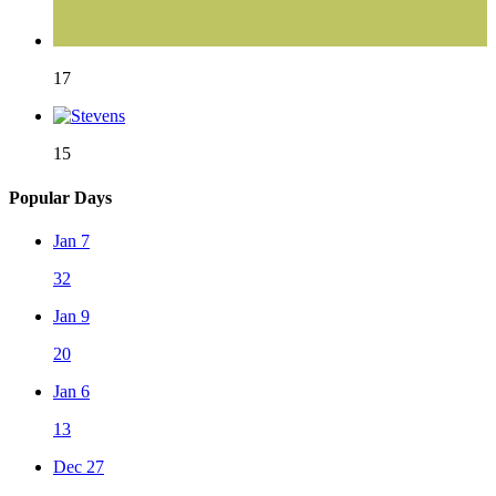
17
15
Popular Days
Jan 7
32
Jan 9
20
Jan 6
13
Dec 27