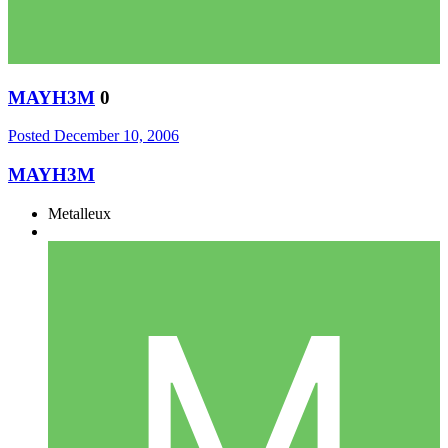
MAYH3M
0
Posted
December 10, 2006
MAYH3M
Metalleux