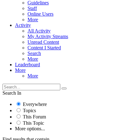
Guidelines
Staff
Online Users
More
Activity
All Activity
My Activity Streams
Unread Content
Content I Started
Search
More
Leaderboard
More
More
Search In
Everywhere
Topics
This Forum
This Topic
More options...
Find results that contain...