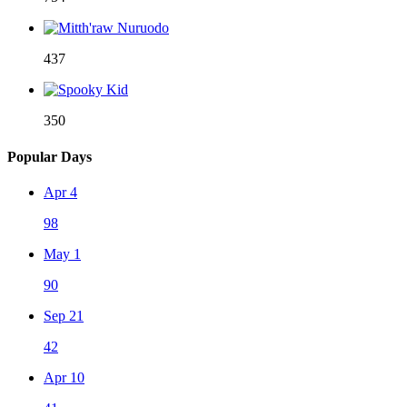
437
350
Popular Days
Apr 4
98
May 1
90
Sep 21
42
Apr 10