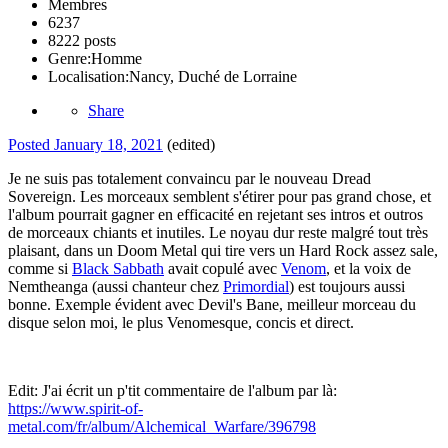
Membres
6237
8222 posts
Genre:
Homme
Localisation:
Nancy, Duché de Lorraine
Share
Posted
January 18, 2021
(edited)
Je ne suis pas totalement convaincu par le nouveau Dread
Sovereign. Les morceaux semblent s'étirer pour pas grand chose, et
l'album pourrait gagner en efficacité en rejetant ses intros et outros
de morceaux chiants et inutiles. Le noyau dur reste malgré tout très
plaisant, dans un Doom Metal qui tire vers un Hard Rock assez sale,
comme si
Black Sabbath
avait copulé avec
Venom
, et la voix de
Nemtheanga (aussi chanteur chez
Primordial
) est toujours aussi
bonne. Exemple évident avec Devil's Bane, meilleur morceau du
disque selon moi, le plus Venomesque, concis et direct.
Edit: J'ai écrit un p'tit commentaire de l'album par là:
https://www.spirit-of-
metal.com/fr/album/Alchemical_Warfare/396798