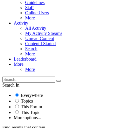
Guidelines
Staff
Online Users
More
Activity
All Activity
My Activity Streams
Unread Content
Content I Started
Search
More
Leaderboard
More
More
Search In
Everywhere
Topics
This Forum
This Topic
More options...
Find results that contain...