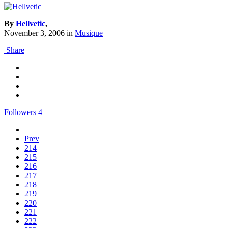
By
Hellvetic
,
November 3, 2006
in
Musique
Share
Followers
4
Prev
214
215
216
217
218
219
220
221
222