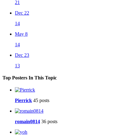
21
Dec 22
14
May 8
14
Dec 23
13
Top Posters In This Topic
Pierrick
45 posts
romain0814
36 posts