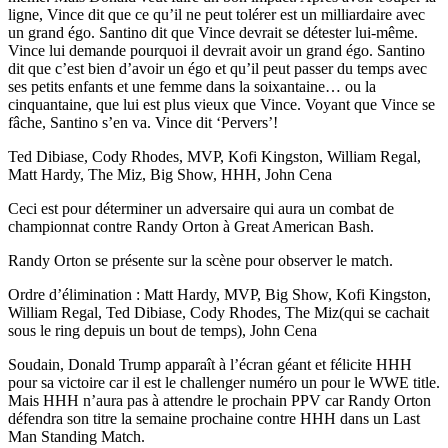
ligne, Vince dit que ce qu’il ne peut tolérer est un milliardaire avec
un grand égo. Santino dit que Vince devrait se détester lui-même.
Vince lui demande pourquoi il devrait avoir un grand égo. Santino
dit que c’est bien d’avoir un égo et qu’il peut passer du temps avec
ses petits enfants et une femme dans la soixantaine… ou la
cinquantaine, que lui est plus vieux que Vince. Voyant que Vince se
fâche, Santino s’en va. Vince dit ‘Pervers’!
Ted Dibiase, Cody Rhodes, MVP, Kofi Kingston, William Regal,
Matt Hardy, The Miz, Big Show, HHH, John Cena
Ceci est pour déterminer un adversaire qui aura un combat de
championnat contre Randy Orton à Great American Bash.
Randy Orton se présente sur la scène pour observer le match.
Ordre d’élimination : Matt Hardy, MVP, Big Show, Kofi Kingston,
William Regal, Ted Dibiase, Cody Rhodes, The Miz(qui se cachait
sous le ring depuis un bout de temps), John Cena
Soudain, Donald Trump apparaît à l’écran géant et félicite HHH
pour sa victoire car il est le challenger numéro un pour le WWE title.
Mais HHH n’aura pas à attendre le prochain PPV car Randy Orton
défendra son titre la semaine prochaine contre HHH dans un Last
Man Standing Match.