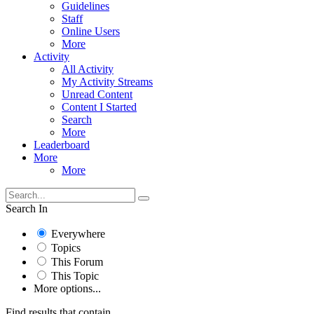
Guidelines
Staff
Online Users
More
Activity
All Activity
My Activity Streams
Unread Content
Content I Started
Search
More
Leaderboard
More
More
Search In
Everywhere
Topics
This Forum
This Topic
More options...
Find results that contain...