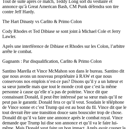
Tout de suite après ce match, Teddy Long sort du vestiaire et
annonce qu’à Great American Bash, CM Punk défendra son tire
contre Jeff Hardy.
The Hart Dinasty vs Carlito & Primo Colon
Cody Rhodes et Ted Dibiase se sont joint à Michael Cole et Jerry
Lawler.
Après une interférence de Dibiase et Rhodes sur les Colon, l’arbitre
arrête le combat.
Gagnants : Par disqualification, Carlito & Primo Colon
Santino Marella et Vince McMahon son dans le bureau. Santino dit
que nous avons un nouveau propriétaire à RAW et que nous
conservons nos emplois n’est-ce pas? Disons qu’il y a un lutteur et
sa sœur jumelle mais que tout le monde croit que c’est la même
personne à cause qu’elle n’a pas de poitrine. Vince dit que
connaissant Donald, il peut être intéressé par sa sœur mais qu’il ne
peut pas le garantir. Donald fera ce qu’il veut. Soudain le téléphone
de Vince sonne et c’est Trump qui est au bout du fil. Vince dit que le
tout devrait être une transition douce sans bousculer trop de chose.
Donald dit qu’il va faire une annonce après le combat royal. Vince
demande que Trump lui dise son annonce et qu’il va le faire lui-
même. Mais Donald veut faire un bon impact. Après avoir couper la