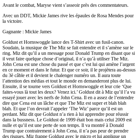
Avant le combat, Maryse vient s’asseoir près des commentateurs.
Avec un DDT, Mickie James rive les épaules de Rosa Mendes pour
la victoire.
Gagnante : Mickie James
Goldust et Hornswoggle lance des T-Shirt avec un fusil-canon.
Soudain, la musique de The Miz se fait entendre et il s’amène sur le
ring. Miz dit qu’il a un message pour Donald Trump en disant que si
il veut faire quelque chose d’original, il n’a qu’à utiliser The Miz.
John Cena est une chose du passé et que c’est lui qui amène l’argent
en ce moment et dans le futur. Et que ce soir, il le projètera au-dessus
du 3è câble et il devient le chalenger numéro un. Il aura toute
l’attention des médias et tout le monde en demanderont plus de lui.
Ensuite, il se tourne vers Goldust et Hornswoggle et leur crie ‘Que
faites-vous là tout les deux? Venez ici.’ Goldust dit à Miz qu’il l’a vu
essayé jouer avec les nerfs de John Cena. Il en a assez de l’entendre
dire que Cena est un lâche et que The Miz est super et blah blah
blah. Et que l’on devrait l’appeler ‘The Wiz’ parce qu’il est un
perdant. Miz dit que Goldust n’a rien à lui apprendre pour réussir
dans la bussness. Le Goldust de 1999 était bon mais celui 2009 est
nulle et qu’il est une perte de son temps. Il va montré à Donald
Trump que contrairement à John Cena, il n’a pas peur de prendre
des risques. Miz frappe Goldust avec le micro et lui applique un