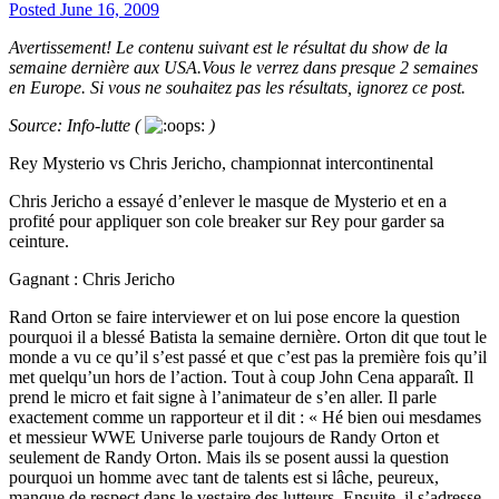
Posted
June 16, 2009
Avertissement! Le contenu suivant est le résultat du show de la
semaine dernière aux USA.Vous le verrez dans presque 2 semaines
en Europe. Si vous ne souhaitez pas les résultats, ignorez ce post.
Source: Info-lutte (
)
Rey Mysterio vs Chris Jericho, championnat intercontinental
Chris Jericho a essayé d’enlever le masque de Mysterio et en a
profité pour appliquer son cole breaker sur Rey pour garder sa
ceinture.
Gagnant : Chris Jericho
Rand Orton se faire interviewer et on lui pose encore la question
pourquoi il a blessé Batista la semaine dernière. Orton dit que tout le
monde a vu ce qu’il s’est passé et que c’est pas la première fois qu’il
met quelqu’un hors de l’action. Tout à coup John Cena apparaît. Il
prend le micro et fait signe à l’animateur de s’en aller. Il parle
exactement comme un rapporteur et il dit : « Hé bien oui mesdames
et messieur WWE Universe parle toujours de Randy Orton et
seulement de Randy Orton. Mais ils se posent aussi la question
pourquoi un homme avec tant de talents est si lâche, peureux,
manque de respect dans le vestaire des lutteurs. Ensuite, il s’adresse