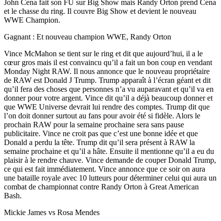
John Cena fait son FU sur Big Show mais Randy Orton prend Cena
et le chasse du ring. Il couvre Big Show et devient le nouveau
WWE Champion.
Gagnant : Et nouveau champion WWE, Randy Orton
Vince McMahon se tient sur le ring et dit que aujourd’hui, il a le
cœur gros mais il est convaincu qu’il a fait un bon coup en vendant
Monday Night RAW. Il nous annonce que le nouveau propriétaire
de RAW est Donald J Trump. Trump apparaît à l’écran géant et dit
qu’il fera des choses que personnes n’a vu auparavant et qu’il va en
donner pour votre argent. Vince dit qu’il a déjà beaucoup donner et
que WWE Universe devrait lui rendre des comptes. Trump dit que
l’on doit donner surtout au fans pour avoir été si fidèle. Alors le
prochain RAW pour la semaine prochaine sera sans pause
publicitaire. Vince ne croit pas que c’est une bonne idée et que
Donald a perdu la tête. Trump dit qu’il sera présent à RAW la
semaine prochaine et qu’il a hâte. Ensuite il mentionne qu’il a eu du
plaisir à le rendre chauve. Vince demande de couper Donald Trump,
ce qui est fait immédiatement. Vince annonce que ce soir on aura
une bataille royale avec 10 lutteurs pour déterminer celui qui aura un
combat de championnat contre Randy Orton à Great American
Bash.
Mickie James vs Rosa Mendes