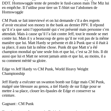
DDT. Hornswoggle tente de prendre le fusil-canon mais The Miz lui
en empêche. Il l’utilise pour tirer un T-Shirt sur l’abdomen de
Hornswoggle
CM Punk se fait interviewé et on lui demande s’il a des regrets
d’avoir encaissé son money in the bank au dernier PPV. Il répond
qu’il n’a que saisi l’opportunité qui s’est présenté mais personne s’en
attendait. Mais à cause qu’il l’a fait contre Jeff, tout le monde se met
contre lui. Mais il y a beaucoup de gens qu’il ne voit pas de la même
manière que lui. Matt Hardy se présente et dit à Punk que si il était à
sa place, il aura fait la même chose. Punk dit que Matt n’a été
champion mondial qu’une seule fois et que lui, c’est sa 2è fois. Il dit
aussi que lui et Matt ne seront jamais amis et que lui, au moins, il a
su comment mérité sa gloire.
Edge vs Jeff Hardy vs CM Punk, World Heavy Weight
Championship
Jeff Hardy a exécuter un swanton bomb sur Edge mais CM Punk,
malgré une blessure au genou, a tiré Hardy de sur Edge pour se
mettre à sa place, clouer les épaules de Edge et conserver sa
ceinture.
Gagnant : CM Punk