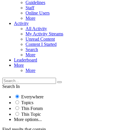
Guidelines
Staff
Online Users
More
Activity
All Activity
My Activity Streams
Unread Content
Content I Started
Search
More
Leaderboard
More
More
Search In
Everywhere
Topics
This Forum
This Topic
More options...
Find results that contain...