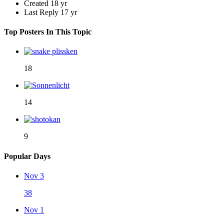
Created
18 yr
Last Reply
17 yr
Top Posters In This Topic
18
14
9
Popular Days
Nov 3
38
Nov 1