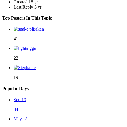
Created
18 yr
Last Reply
3 yr
Top Posters In This Topic
41
22
19
Popular Days
Sep 19
34
May 18