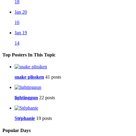
18
Jan 20
16
Jan 19
14
Top Posters In This Topic
snake plissken
41 posts
lightinggun
22 posts
Stéphanie
19 posts
Popular Days