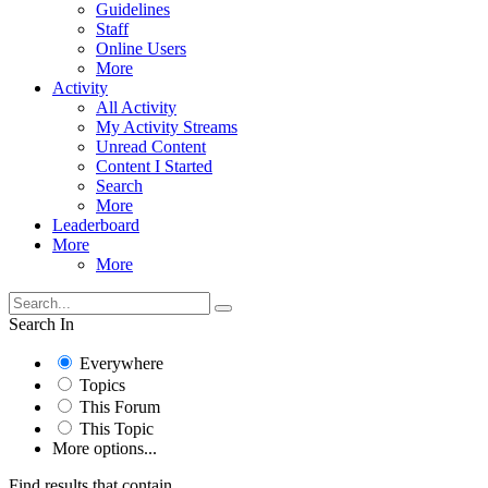
Guidelines
Staff
Online Users
More
Activity
All Activity
My Activity Streams
Unread Content
Content I Started
Search
More
Leaderboard
More
More
Search In
Everywhere
Topics
This Forum
This Topic
More options...
Find results that contain...