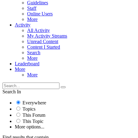
Guidelines
Staff
Online Users
More
Activity
All Activity
My Activity Streams
Unread Content
Content I Started
Search
More
Leaderboard
More
More
Search In
Everywhere
Topics
This Forum
This Topic
More options...
Find results that contain...