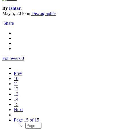
By
Ishtar
,
May 5, 2010
in
Discographie
Share
Followers
0
Prev
10
11
12
13
14
15
Next
Page 15 of 15