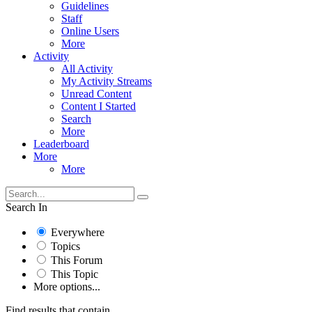
Guidelines
Staff
Online Users
More
Activity
All Activity
My Activity Streams
Unread Content
Content I Started
Search
More
Leaderboard
More
More
Search In
Everywhere
Topics
This Forum
This Topic
More options...
Find results that contain...