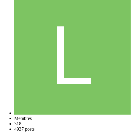
Membres
318
4937 posts