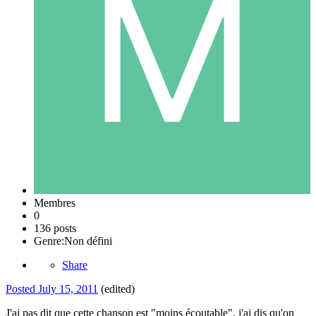
Membres
0
136 posts
Genre:
Non défini
Share
Posted
July 15, 2011
(edited)
J'ai pas dit que cette chanson est "moins écoutable", j'ai dis qu'on