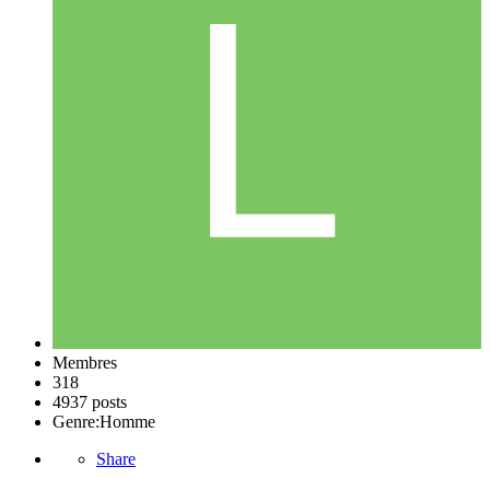
Membres
318
4937 posts
Genre:
Homme
Share