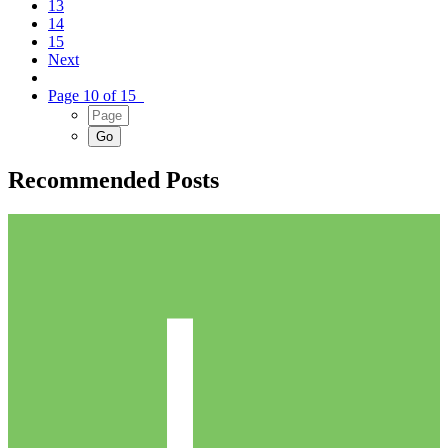
13
14
15
Next
Page 10 of 15
Recommended Posts