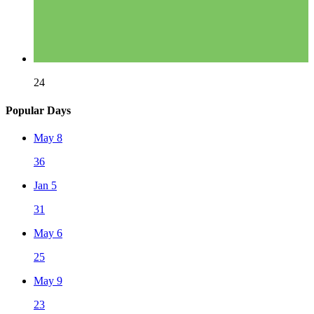
24
Popular Days
May 8
36
Jan 5
31
May 6
25
May 9
23