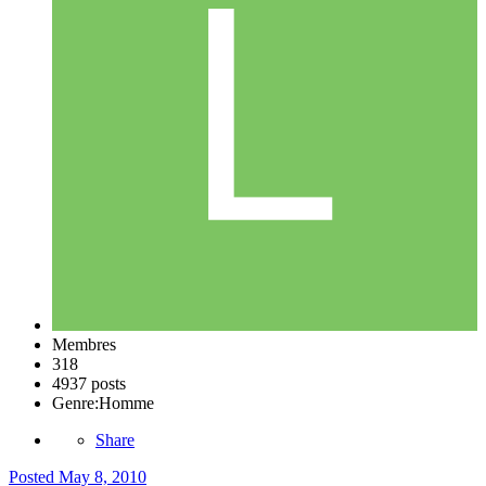
Membres
318
4937 posts
Genre:
Homme
Share
Posted
May 8, 2010