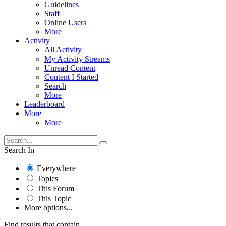
Guidelines
Staff
Online Users
More
Activity
All Activity
My Activity Streams
Unread Content
Content I Started
Search
More
Leaderboard
More
More
Search In
Everywhere
Topics
This Forum
This Topic
More options...
Find results that contain...