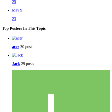
25
May 9
23
Top Posters In This Topic
acer
30 posts
Jack
29 posts