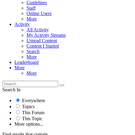
Guidelines
Staff
Online Users
More
Activity
All Activity
My Activity Streams
Unread Content
Content I Started
Search
More
Leaderboard
More
More
Search In
Everywhere
Topics
This Forum
This Topic
More options...
Find results that contain...