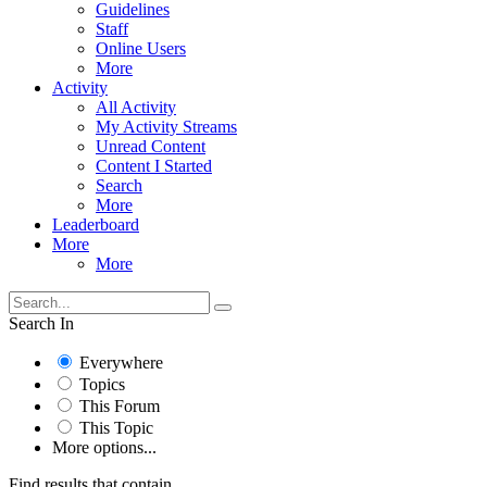
Guidelines
Staff
Online Users
More
Activity
All Activity
My Activity Streams
Unread Content
Content I Started
Search
More
Leaderboard
More
More
Search In
Everywhere
Topics
This Forum
This Topic
More options...
Find results that contain...