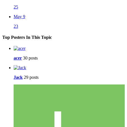
25
May 9
23
Top Posters In This Topic
acer
30 posts
Jack
29 posts