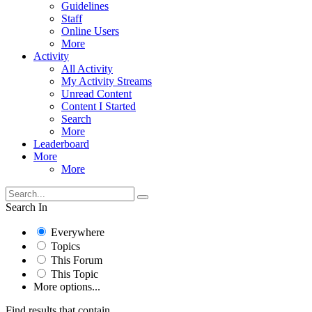
Guidelines
Staff
Online Users
More
Activity
All Activity
My Activity Streams
Unread Content
Content I Started
Search
More
Leaderboard
More
More
Search In
Everywhere
Topics
This Forum
This Topic
More options...
Find results that contain...