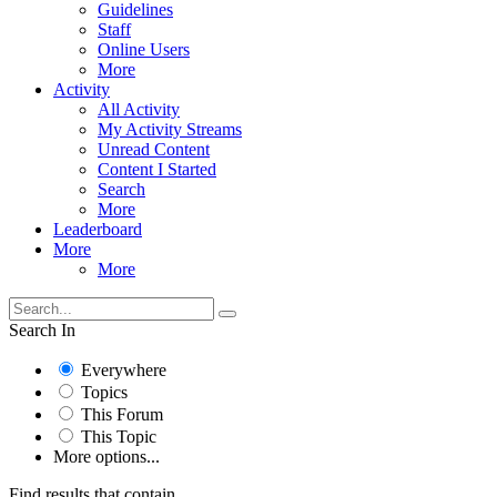
Guidelines
Staff
Online Users
More
Activity
All Activity
My Activity Streams
Unread Content
Content I Started
Search
More
Leaderboard
More
More
Search In
Everywhere
Topics
This Forum
This Topic
More options...
Find results that contain...