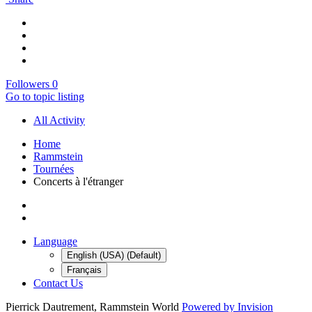
Followers
0
Go to topic listing
All Activity
Home
Rammstein
Tournées
Concerts à l'étranger
Language
English (USA) (Default)
Français
Contact Us
Pierrick Dautrement, Rammstein World
Powered by Invision