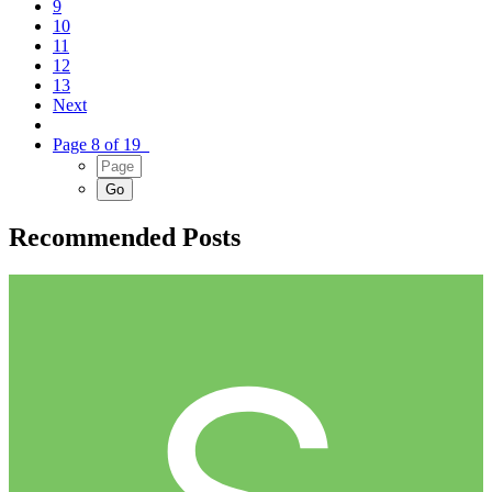
9
10
11
12
13
Next
Page 8 of 19
Recommended Posts