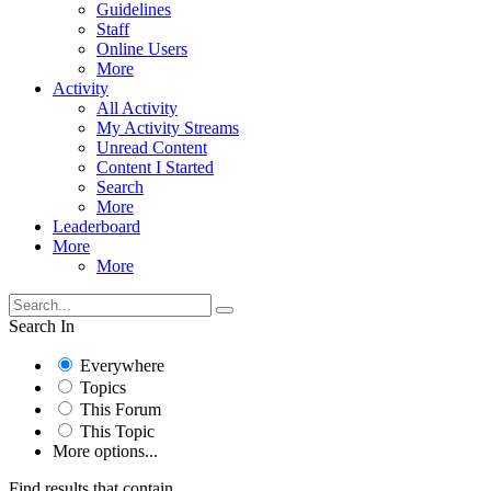
Guidelines
Staff
Online Users
More
Activity
All Activity
My Activity Streams
Unread Content
Content I Started
Search
More
Leaderboard
More
More
Search In
Everywhere
Topics
This Forum
This Topic
More options...
Find results that contain...