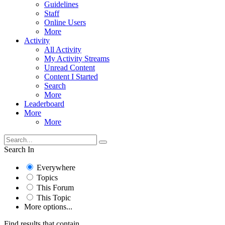
Guidelines
Staff
Online Users
More
Activity
All Activity
My Activity Streams
Unread Content
Content I Started
Search
More
Leaderboard
More
More
Search In
Everywhere
Topics
This Forum
This Topic
More options...
Find results that contain...