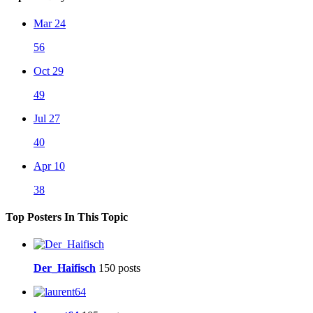
Mar 24
56
Oct 29
49
Jul 27
40
Apr 10
38
Top Posters In This Topic
Der_Haifisch
150 posts