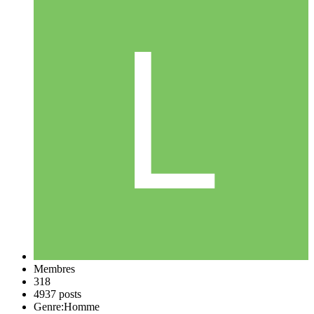
Membres
318
4937 posts
Genre:
Homme