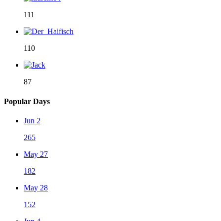
111
110
87
Popular Days
Jun 2
265
May 27
182
May 28
152