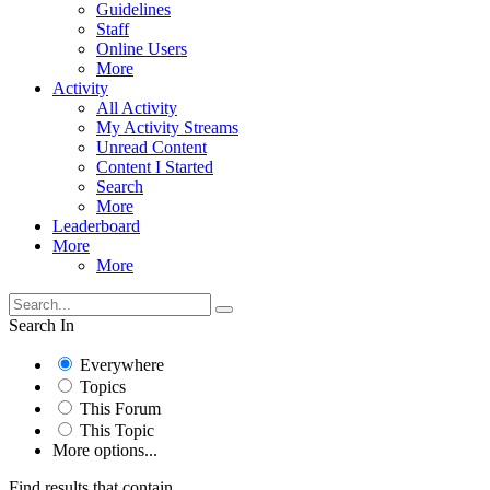
Guidelines
Staff
Online Users
More
Activity
All Activity
My Activity Streams
Unread Content
Content I Started
Search
More
Leaderboard
More
More
Search In
Everywhere
Topics
This Forum
This Topic
More options...
Find results that contain...