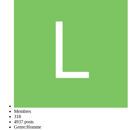
Membres
318
4937 posts
Genre:
Homme