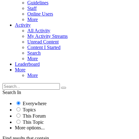
Guidelines
Staff
Online Users
More
Activity
All Activity
My Activity Streams
Unread Content
Content I Started
Search
More
Leaderboard
More
More
Search In
Everywhere
Topics
This Forum
This Topic
More options...
Find results that contain...