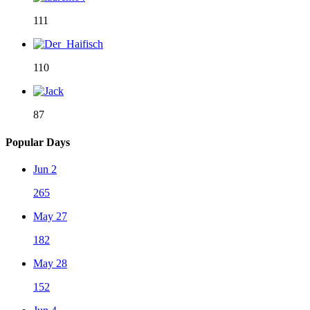
111
110
87
Popular Days
Jun 2
265
May 27
182
May 28
152