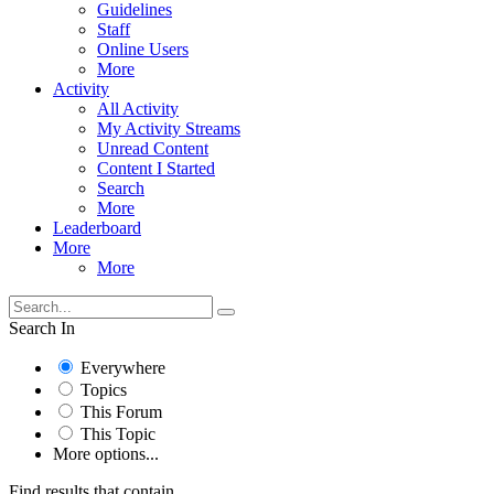
Guidelines
Staff
Online Users
More
Activity
All Activity
My Activity Streams
Unread Content
Content I Started
Search
More
Leaderboard
More
More
Search In
Everywhere
Topics
This Forum
This Topic
More options...
Find results that contain...