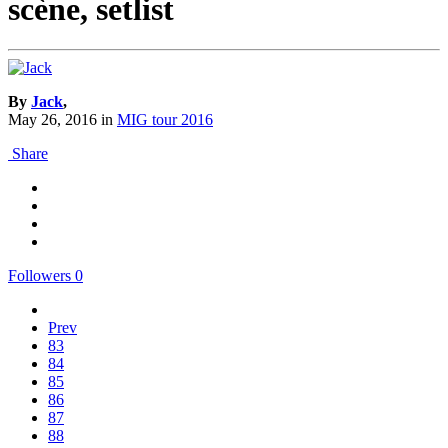
scène, setlist
By
Jack
,
May 26, 2016
in
MIG tour 2016
Share
Followers
0
Prev
83
84
85
86
87
88