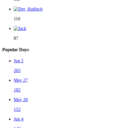
110
87
Popular Days
Jun 2
265
May 27
182
May 28
152
Jun 4