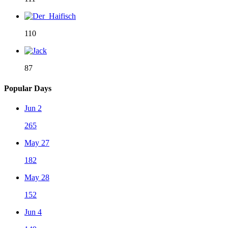
110
87
Popular Days
Jun 2
265
May 27
182
May 28
152
Jun 4