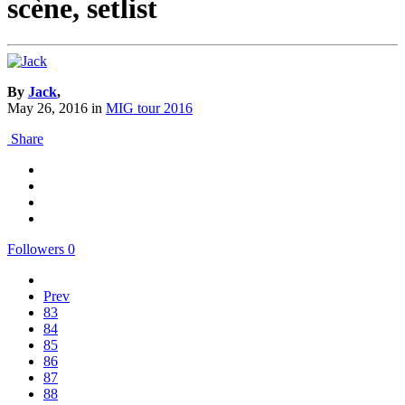
scène, setlist
By
Jack
,
May 26, 2016
in
MIG tour 2016
Share
Followers
0
Prev
83
84
85
86
87
88