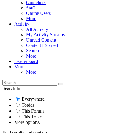
Guidelines
Staff
Online Users
More
Activity
All Activity
My Activity Streams
Unread Content
Content I Started
Search
More
Leaderboard
More
More
Search In
Everywhere
Topics
This Forum
This Topic
More options...
Find results that contain...