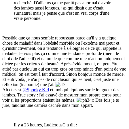
recherché. D'ailleurs ça me paraît pas anormal d'avoir
des jambes aussi longues, jsp qui disait que c'était
surnaturel mais je pense que c'est un vrai corps d'une
vraie personne.
Possible que ça nous semble repoussant parce qu'il y a quelque
chose de maladif dans l'obésité morbide ou l'extrême maigreur et
qu'instinctivement, on a tendance à s'éloigner de ce qui rappelle la
maladie. Je vois plus ça comme une tendance profonde (merci le
choix de l'adjectif) et naturelle que comme une réaction uniquement
dictée par les critères de beauté. Après évidemment, on peut être
attiré par quelqu'un qui est trop gros ou trop mince d'un point de vue
médical, on est tout à fait d'accord. Sinon bonjour monde de merde.
Et euh voilà, je n'ai pas de conclusion qui se tient, c'est juste une
réflexion (inaboutie) que j'ai.
Ah et c'est
@Spooky Kid
et moi qui tiquions sur le longueur des
jambes. True story : j'ai essayé de mesurer mon propre corps pour
voir si les proportions étaient les mêmes.
Des fois je te
jure, faudrait une caméra cachée dans mon appart.
Il y a 23 heures, LudicrousC a dit :