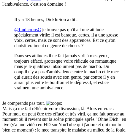
l'ambivalence, c'est son domaine !
Il y a 18 heures, DickInSon a dit :
@LudicrousC
je trouve pas qu'il ait une attitude
spécialement virile; il est baraque, certes, il a une grosse
voix, certes, mais ce sont des apparences. Est ce qu'on
choisit vraiment ce genre de choses ?
Dans ses attitudes il ne fait jamais viril à mes yeux,
toujours effacé, grotesque voire ridicule ou romantique,
mais je le qualifierai absolument pas de macho. Du
coup il n'y a pas d'ambivalence entre le macho et le mec
qui aurait des soucis avec son genre, par contre il y en
aurait plus entre le bouffon et le dépressif, et est-ce
vraiment une ambivalence...
Je comprends pas tout.
Mais ça me fait réfléchir votre discussion, là. Alors en vrac
:
Pour moi, on peut être très effacé et très viril. ça me fait penser au
moment où il revient sur la scène principale après "Ohne Dich" en
live (y'a une vidéo en HD sur YouTube qui j'adore et qui montre
bien ce moment) : le mec transpire le malaise au milieu de la foule,