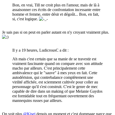
Bon, en vrai, Till ne croit plus en l'amour, mais de là à
assaisonner ces écrits de confrontation incessante entre
homme et femme, entre désir et dégoût... Bon, en fait,
si, c'est logique.
Je sais pas si on peut en parler autant en n'y croyant vraiment plus.
Il y a 19 heures, LudicrousC a dit :
Ah mais c'est certain que sa manie de se travestir est
vraiment fascinante quand on compare avec son attitude
macho par ailleurs. C'est principalement cette
ambivalence qui le "sauve" à mes yeux en fait. Cette
autodérision, qui contrebalance complètement une
virilité affichée, est sciemment cultivée pour coller au
personnage qu'il s'est construit. C'est le genre de mec
capable de dire dans un making of que Melanie Gaydos
est formidable tout en fréquentant ouvertement des
mannequins russes par ailleurs.
On voit plus
@Kisei
depuis un moment et c'est dommage parce que