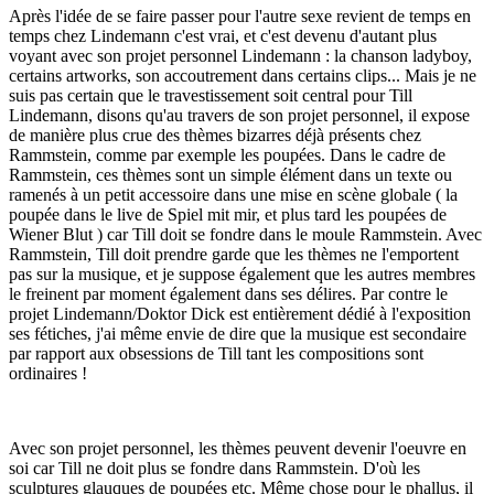
Après l'idée de se faire passer pour l'autre sexe revient de temps en
temps chez Lindemann c'est vrai, et c'est devenu d'autant plus
voyant avec son projet personnel Lindemann : la chanson ladyboy,
certains artworks, son accoutrement dans certains clips... Mais je ne
suis pas certain que le travestissement soit central pour Till
Lindemann, disons qu'au travers de son projet personnel, il expose
de manière plus crue des thèmes bizarres déjà présents chez
Rammstein, comme par exemple les poupées. Dans le cadre de
Rammstein, ces thèmes sont un simple élément dans un texte ou
ramenés à un petit accessoire dans une mise en scène globale ( la
poupée dans le live de Spiel mit mir, et plus tard les poupées de
Wiener Blut ) car Till doit se fondre dans le moule Rammstein. Avec
Rammstein, Till doit prendre garde que les thèmes ne l'emportent
pas sur la musique, et je suppose également que les autres membres
le freinent par moment également dans ses délires. Par contre le
projet Lindemann/Doktor Dick est entièrement dédié à l'exposition
ses fétiches, j'ai même envie de dire que la musique est secondaire
par rapport aux obsessions de Till tant les compositions sont
ordinaires !
Avec son projet personnel, les thèmes peuvent devenir l'oeuvre en
soi car Till ne doit plus se fondre dans Rammstein. D'où les
sculptures glauques de poupées etc. Même chose pour le phallus, il