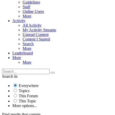
Guidelines
Staff
Online Users
More
Activity
All Activity
My Activity Streams
Unread Content
Content I Started
Search
More
Leaderboard
More
More
Search In
Everywhere
Topics
This Forum
This Topic
More options...
Find results that contain...