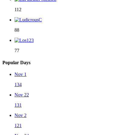
112
88
77
Popular Days
Nov 1
134
Nov 22
131
Nov 2
121