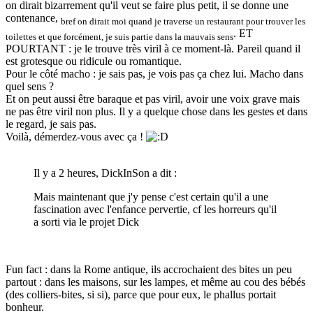
on dirait bizarrement qu'il veut se faire plus petit, il se donne une
contenance,
bref on dirait moi quand je traverse un restaurant pour trouver les
. ET
toilettes et que forcément, je suis partie dans la mauvais sens
POURTANT
: je le trouve très viril à ce moment-là. Pareil quand il
est grotesque ou ridicule ou romantique.
Pour le côté macho : je sais pas, je vois pas ça chez lui. Macho dans
quel sens ?
Et on peut aussi être baraque et pas viril, avoir une voix grave mais
ne pas être viril non plus. Il y a quelque chose dans les gestes et dans
le regard, je sais pas.
Voilà, démerdez-vous avec ça !
Il y a 2 heures, DickInSon a dit :
Mais maintenant que j'y pense c'est certain qu'il a une
fascination avec l'enfance pervertie, cf les horreurs qu'il
a sorti via le projet Dick
Fun fact : dans la Rome antique, ils accrochaient des bites un peu
partout : dans les maisons, sur les lampes, et même au cou des bébés
(des colliers-bites, si si), parce que pour eux, le phallus portait
bonheur.