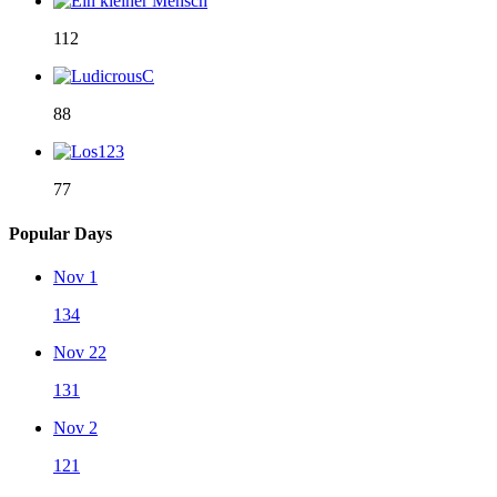
112
88
77
Popular Days
Nov 1
134
Nov 22
131
Nov 2
121