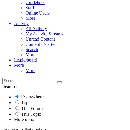
Guidelines
Staff
Online Users
More
Activity
All Activity
My Activity Streams
Unread Content
Content I Started
Search
More
Leaderboard
More
More
Search In
Everywhere
Topics
This Forum
This Topic
More options...
Find results that contain...