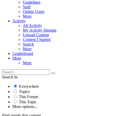
Guidelines
Staff
Online Users
More
Activity
All Activity
My Activity Streams
Unread Content
Content I Started
Search
More
Leaderboard
More
More
Search In
Everywhere
Topics
This Forum
This Topic
More options...
Find results that contain...