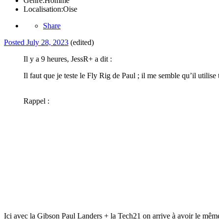
Genre:
Homme
Localisation:
Oise
Share
Posted
July 28, 2023
(edited)
Il y a 9 heures, JessR+ a dit :
Il faut que je teste le Fly Rig de Paul ; il me semble qu’il utilise
Rappel
:
Ici avec la Gibson Paul Landers + la Tech21 on arrive à avoir le même s