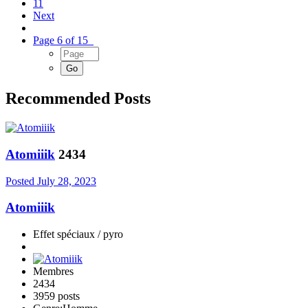
11
Next
Page 6 of 15
Recommended Posts
Atomiiik
2434
Posted
July 28, 2023
Atomiiik
Effet spéciaux / pyro
Membres
2434
3959 posts