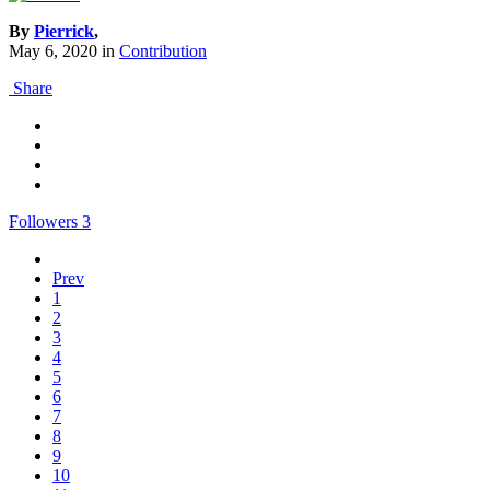
By
Pierrick
,
May 6, 2020
in
Contribution
Share
Followers
3
Prev
1
2
3
4
5
6
7
8
9
10