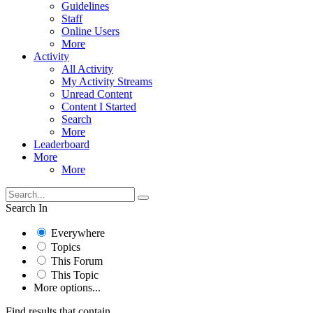
Guidelines
Staff
Online Users
More
Activity
All Activity
My Activity Streams
Unread Content
Content I Started
Search
More
Leaderboard
More
More
Search In
Everywhere
Topics
This Forum
This Topic
More options...
Find results that contain...