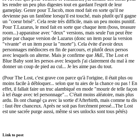
les rendre un peu plus digestes tout en gardant l'esprit de leur
gameplay. Genre pour T.Jacob, mon mod fait en sorte qu'il ne
devienne pas un fantôme lorsqu'il est touché, mais plutôt qu'il gagne
un "coeur brisé". Cela reste très difficile, mais un peu moins punitif.
Pour T.Lazarus, le mod fait en sorte que chaque item (boss, treasure
room...) apparaisse avec "deux" versions, mais seule l'un peut être
prise par chaque version de Lazarus (donc un item pour la version
"vivante" et un item pour la "morte"). Cela évite d'avoir deux
personnages médiocres en fin de parcours, et plutôt deux persos
avec lesquels on alterne. Mais je confirme que J&E, The Lost et
Blue Baby sont les persos avec lesquels j'ai clairement du mal à me
donner un coup de pied au cul... Je les aime pas du tout.
(Pour The Lost, c'est grave con parce qu'à l'origine, il était plus ou
moins facile à débloquer... selon que tu aies de la chance ou pas ! En
effet, il fallait faire un truc alambiqué en mode "mourir de telle façon
à tel étage avec tel personnage"... C'était moins aléatoire, mais plus
ardu. Ils ont changé ça avec la sortie d'Afterbirth, mais comme tu dis
: faut être chanceux. Après ne soit pas forcément pressé...The Lost
est une sacrée purge aussi, même si ses unlocks sont tous pétés)
Link to post