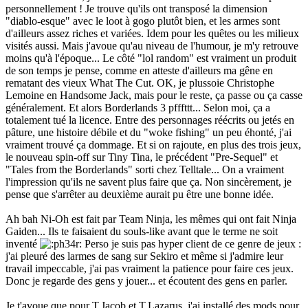
personnellement ! Je trouve qu'ils ont transposé la dimension
"diablo-esque" avec le loot à gogo plutôt bien, et les armes sont
d'ailleurs assez riches et variées. Idem pour les quêtes ou les milieux
visités aussi. Mais j'avoue qu'au niveau de l'humour, je m'y retrouve
moins qu'à l'époque... Le côté "lol random" est vraiment un produit
de son temps je pense, comme en atteste d'ailleurs ma gêne en
rematant des vieux What The Cut. OK, je plussoie Christophe
Lemoine en Handsome Jack, mais pour le reste, ça passe ou ça casse
généralement. Et alors Borderlands 3 pfffttt... Selon moi, ça a
totalement tué la licence. Entre des personnages réécrits ou jetés en
pâture, une histoire débile et du "woke fishing" un peu éhonté, j'ai
vraiment trouvé ça dommage. Et si on rajoute, en plus des trois jeux,
le nouveau spin-off sur Tiny Tina, le précédent "Pre-Sequel" et
"Tales from the Borderlands" sorti chez Telltale... On a vraiment
l'impression qu'ils ne savent plus faire que ça. Non sincèrement, je
pense que s'arrêter au deuxième aurait pu être une bonne idée.
Ah bah Ni-Oh est fait par Team Ninja, les mêmes qui ont fait Ninja
Gaiden... Ils te faisaient du souls-like avant que le terme ne soit
inventé
Perso je suis pas hyper client de ce genre de jeux :
j'ai pleuré des larmes de sang sur Sekiro et même si j'admire leur
travail impeccable, j'ai pas vraiment la patience pour faire ces jeux.
Donc je regarde des gens y jouer... et écoutent des gens en parler.
Je t'avoue que pour T.Jacob et T.Lazarus, j'ai installé des mods pour