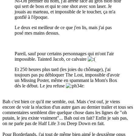
Ni-Oh premier du nom, j'ai arrêté face au gros blob noir
qui sert de boss et qui te one shot avec son laser. Je
jouais au marteau, et impossible de le toucher, ça m'a
gonflé à l'époque.
Le deux est meilleur de ce que j'en lis, mais j'ai pas
posé mes mains dessus.
Pareil, sauf pour certains personnages qui m'ont l'air
impossible. Tainted Jacob, ce calvaire
Et 250 heures plus tard (les joies du chômage), j'ai
toujours pas pu débloquer The Lost, impossible d'avoir
un Missing Poster, même en spammant la Mom's Box
dés le début. Le jeu refuse
Bah c'est bien ce qu'il me semble, oui. Mais c'est ouf, je viens
encore de voir la réaction d'un autre gars au dernier trailer et tous ses
commentaires semblent dire quelque chose dans les lignes de "oh
putain, le jeu existe vraiment"... Bah oui en fait? Enfin je sais pas,
on ne parle pas de Half Life 3 ou Deep Down en fait.
Pour Borderlands, j'ai tout de même bien aimé le deuxième opus