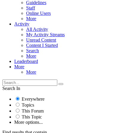
Guidelines
Staff
Online Users
More
Activity
All Activity
My Activity Streams
Unread Content
Content I Started
Search
More
Leaderboard
More
More
Search In
Everywhere
Topics
This Forum
This Topic
More options...
Find results that contain...