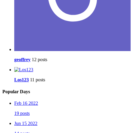
geoffrey
12 posts
Los123
11 posts
Popular Days
Feb 16 2022
19 posts
Jun 15 2022