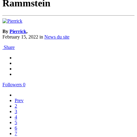
Rammstein
By
Pierrick
,
February 15, 2022
in
News du site
Share
Followers
0
Prev
2
3
4
5
6
7