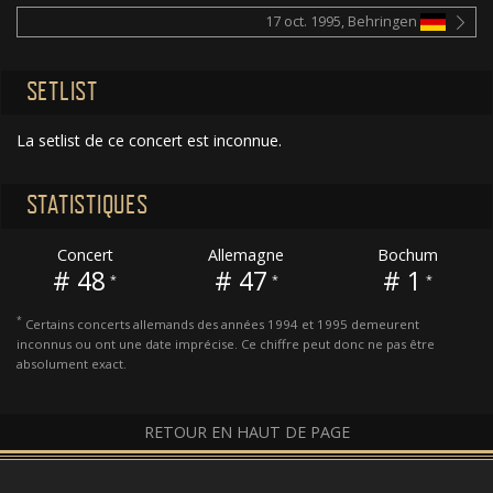
17 oct. 1995, Behringen
SETLIST
La setlist de ce concert est inconnue.
STATISTIQUES
Concert
Allemagne
Bochum
# 48
# 47
# 1
*
*
*
*
Certains concerts allemands des années 1994 et 1995 demeurent
inconnus ou ont une date imprécise. Ce chiffre peut donc ne pas être
absolument exact.
RETOUR EN HAUT DE PAGE