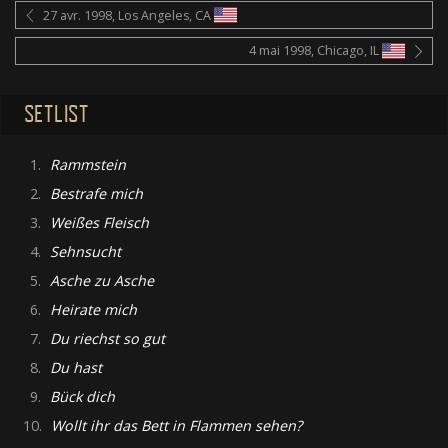
27 avr. 1998, Los Angeles, CA
4 mai 1998, Chicago, IL
SETLIST
1.
Rammstein
2.
Bestrafe mich
3.
Weißes Fleisch
4.
Sehnsucht
5.
Asche zu Asche
6.
Heirate mich
7.
Du riechst so gut
8.
Du hast
9.
Bück dich
10.
Wollt ihr das Bett in Flammen sehen?