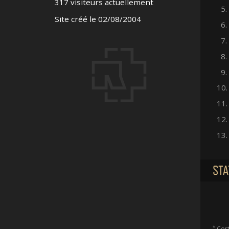
317 visiteurs actuellement
5.
Site créé le 02/08/2004
6.
7.
8.
9.
10.
11.
12.
13.
STA
*
Cert