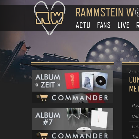
ACTU
FANS
LIVE
Accue
CO
MET
Pay
Vill
Lie
To