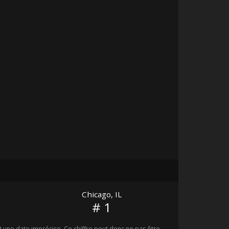
Chicago, IL
# 1
une date imprécise. Ce chiffre peut donc ne pas être