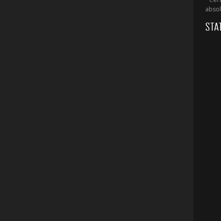
absol
STA