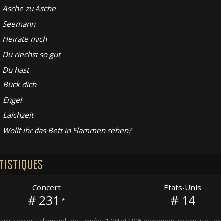
Asche zu Asche
Seemann
Heirate mich
Du riechst so gut
Du hast
Bück dich
Engel
Laichzeit
Wollt ihr das Bett in Flammen sehen?
TISTIQUES
Concert
États-Unis
# 231
# 14
*
ains concerts allemands des années 1994 et 1995 demeurent inconnus ou ont 