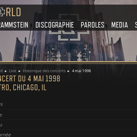
RAMMSTEIN
DISCOGRAPHIE
PAROLES
MEDIA
il
Live
Historique des concerts
4 mai 1998
NCERT DU 4 MAI 1998
RO, CHICAGO, IL
s
e
u
urnée