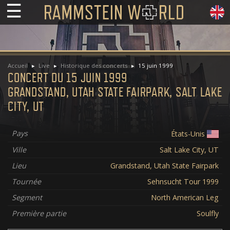
☰
Accueil
Live
Historique des concerts
15 juin 1999
CONCERT DU 15 JUIN 1999
GRANDSTAND, UTAH STATE FAIRPARK, SALT LAKE
CITY, UT
Pays
États-Unis
Ville
Salt Lake City, UT
Lieu
Grandstand, Utah State Fairpark
Tournée
Sehnsucht Tour 1999
Segment
North American Leg
Première partie
Soulfly