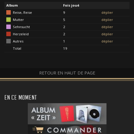
Album
Fois joué
Reise, Reise
9
déplier
Mutter
5
déplier
Sehnsucht
2
déplier
Herzeleid
2
déplier
Autres
1
déplier
Total
19
RETOUR EN HAUT DE PAGE
EN CE MOMENT