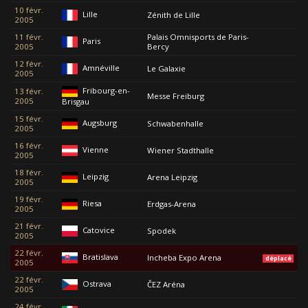
10 févr.
Lille
Zénith de Lille
2005
11 févr.
Palais Omnisports de Paris-
Paris
2005
Bercy
12 févr.
Amnéville
Le Galaxie
2005
Fribourg-en-
13 févr.
Messe Freiburg
2005
Brisgau
15 févr.
Augsburg
Schwabenhalle
2005
16 févr.
Vienne
Wiener Stadthalle
2005
18 févr.
Leipzig
Arena Leipzig
2005
19 févr.
Riesa
Erdgas-Arena
2005
21 févr.
Catovice
Spodek
2005
22 févr.
Bratislava
Incheba Expo Arena
déplacé
2005
22 févr.
Ostrava
ČEZ Aréna
2005
24 févr.