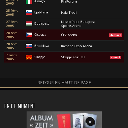
Assago
FilaForum
2005
25 févr.
Ljubljana
Hala Tivoli
2005
27 févr.
László Papp Budapest
Budapest
2005
Sports Arena
28 févr.
Ostrava
ČEZ Aréna
déplacé
2005
28 févr.
Bratislava
Incheba Expo Arena
2005
7 mars
Skopje
Skopje Fair Hall
annulé
2005
RETOUR EN HAUT DE PAGE
EN CE MOMENT