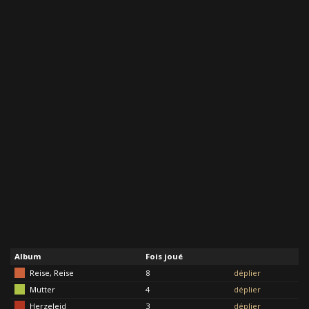
Album
Fois joué
Reise, Reise
8
déplier
Mutter
4
déplier
Herzeleid
3
déplier