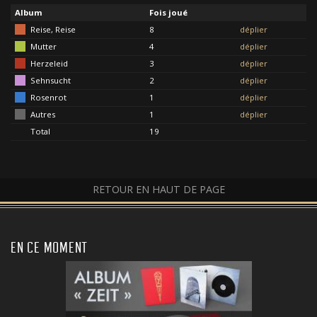
Album
Fois joué
Reise, Reise
8
déplier
Mutter
4
déplier
Herzeleid
3
déplier
Sehnsucht
2
déplier
Rosenrot
1
déplier
Autres
1
déplier
Total
19
RETOUR EN HAUT DE PAGE
EN CE MOMENT