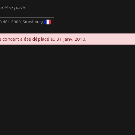
mière partie
3 déc. 2009, Strasbourg
 concert a été déplacé au 31 janv. 2010.