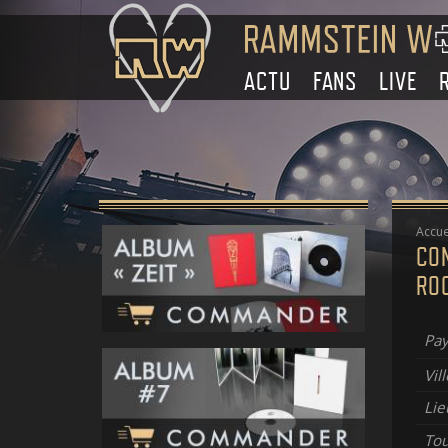
ACTU
FANS
LIVE
Accue
CO
RO
Pay
Vill
Lie
To