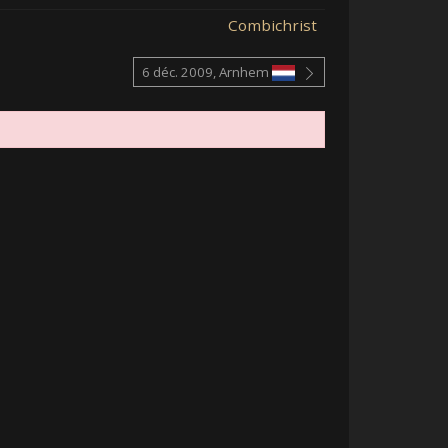
Combichrist
6 déc. 2009, Arnhem