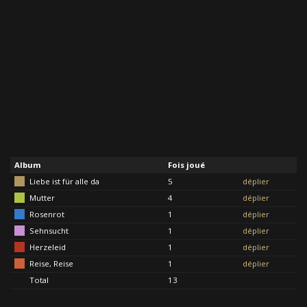
Album
Fois joué
Liebe ist für alle da
5
déplier
Mutter
4
déplier
Rosenrot
1
déplier
Sehnsucht
1
déplier
Herzeleid
1
déplier
Reise, Reise
1
déplier
Total
13