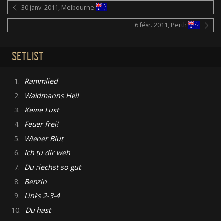
30 janv. 2011, Melbourne
6 févr. 2011, Perth
SETLIST
1.
Rammlied
2.
Waidmanns Heil
3.
Keine Lust
4.
Feuer frei!
5.
Wiener Blut
6.
Ich tu dir weh
7.
Du riechst so gut
8.
Benzin
9.
Links 2-3-4
10.
Du hast