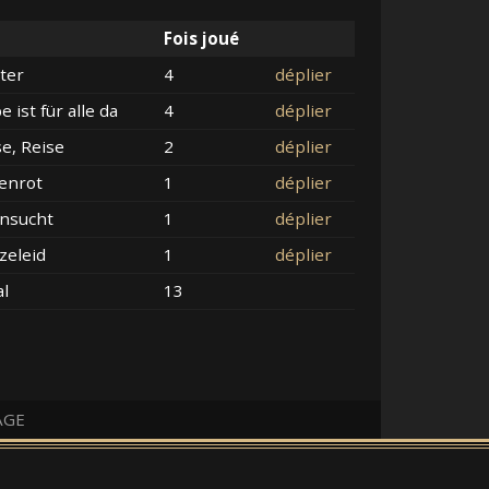
Fois joué
ter
4
déplier
e ist für alle da
4
déplier
se, Reise
2
déplier
enrot
1
déplier
nsucht
1
déplier
zeleid
1
déplier
al
13
AGE