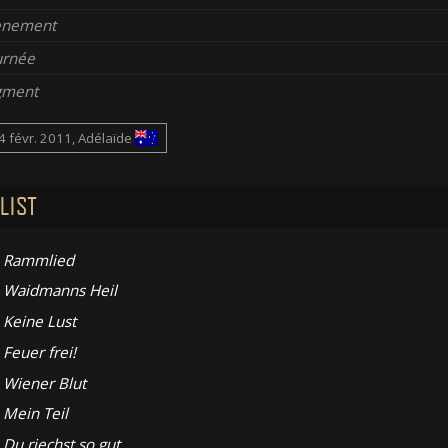
enement
urnée
gment
4 févr. 2011, Adélaïde
LIST
Rammlied
Waidmanns Heil
Keine Lust
Feuer frei!
Wiener Blut
Mein Teil
Du riechst so gut