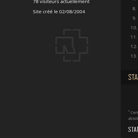
78 visiteurs actuellement
8.
Site créé le 02/08/2004
9.
10.
11.
12.
13.
STA
*
Cert
absol
STA