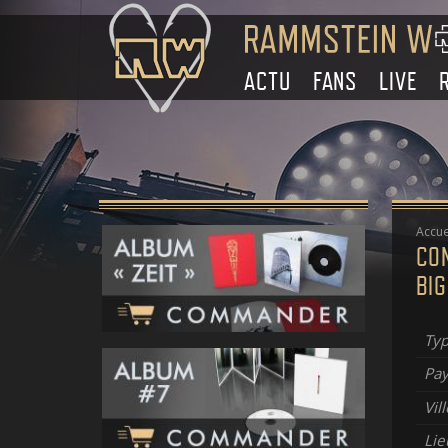
ACTU
FANS
LIVE
Accue
CON
BIG
Typ
Pay
Vill
Lie