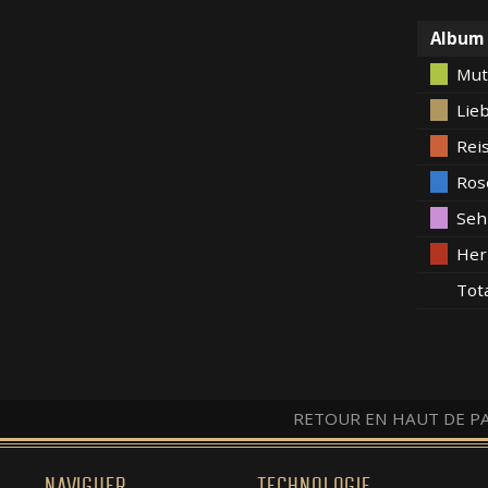
Album
Mut
Lieb
Rei
Ros
Seh
Her
Tot
RETOUR EN HAUT DE P
NAVIGUER
TECHNOLOGIE