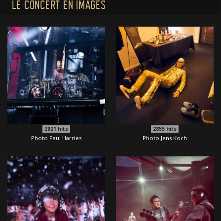
LE CONCERT EN IMAGES
2821
hits
2855
hits
Photo Paul Harries
Photo Jens Koch