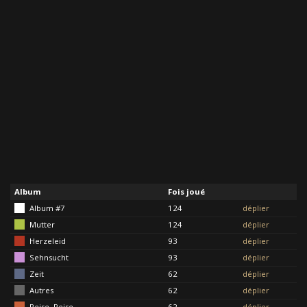
Album
Fois joué
Album #7
124
déplier
Mutter
124
déplier
Herzeleid
93
déplier
Sehnsucht
93
déplier
Zeit
62
déplier
Autres
62
déplier
Reise, Reise
62
déplier