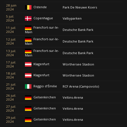
28 juin
Ostende
Park De Nieuwe Koers
2024
5 juil.
Copenhague
Valbyparken
2024
Francfort-sur-le-
11 juil.
Deutsche Bank Park
2024
Main
Francfort-sur-le-
12 juil.
Deutsche Bank Park
2024
Main
Francfort-sur-le-
13 juil.
Deutsche Bank Park
2024
Main
17 juil.
Klagenfurt
Wörthersee Stadion
2024
18 juil.
Klagenfurt
Wörthersee Stadion
2024
21 juil.
Reggio d'Émilie
RCF Arena (Campovolo)
2024
26 juil.
Gelsenkirchen
Veltins-Arena
2024
27 juil.
Gelsenkirchen
Veltins-Arena
2024
29 juil.
Gelsenkirchen
Veltins-Arena
2024