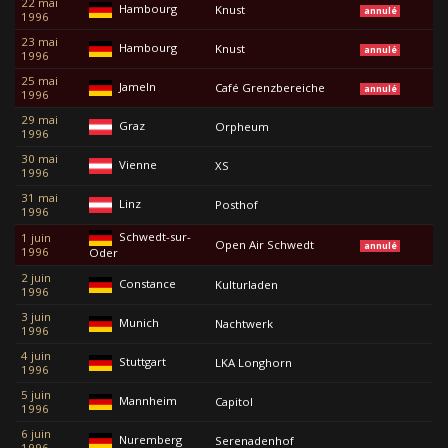
22 mai
Hambourg
Knust
annulé
1996
23 mai
Hambourg
Knust
annulé
1996
25 mai
Jameln
Café Grenzbereiche
annulé
1996
29 mai
Graz
Orpheum
1996
30 mai
Vienne
XS
1996
31 mai
Linz
Posthof
1996
Schwedt-sur-
1 juin
Open Air Schwedt
annulé
1996
Oder
2 juin
Constance
Kulturladen
1996
3 juin
Munich
Nachtwerk
1996
4 juin
Stuttgart
LKA Longhorn
1996
5 juin
Mannheim
Capitol
1996
6 juin
Nuremberg
Serenadenhof
1996