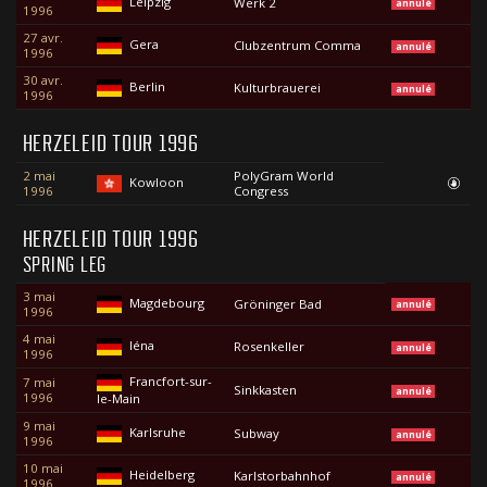
Leipzig
Werk 2
annulé
1996
27 avr.
Gera
Clubzentrum Comma
annulé
1996
30 avr.
Berlin
Kulturbrauerei
annulé
1996
HERZELEID TOUR 1996
2 mai
PolyGram World
Kowloon
1996
Congress
HERZELEID TOUR 1996
SPRING LEG
3 mai
Magdebourg
Gröninger Bad
annulé
1996
4 mai
Iéna
Rosenkeller
annulé
1996
Francfort-sur-
7 mai
Sinkkasten
annulé
1996
le-Main
9 mai
Karlsruhe
Subway
annulé
1996
10 mai
Heidelberg
Karlstorbahnhof
annulé
1996