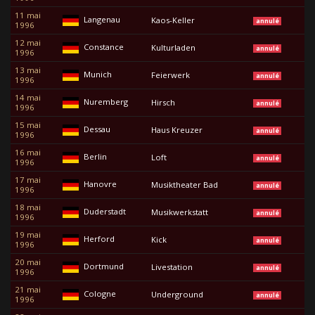
11 mai
Langenau
Kaos-Keller
annulé
1996
12 mai
Constance
Kulturladen
annulé
1996
13 mai
Munich
Feierwerk
annulé
1996
14 mai
Nuremberg
Hirsch
annulé
1996
15 mai
Dessau
Haus Kreuzer
annulé
1996
16 mai
Berlin
Loft
annulé
1996
17 mai
Hanovre
Musiktheater Bad
annulé
1996
18 mai
Duderstadt
Musikwerkstatt
annulé
1996
19 mai
Herford
Kick
annulé
1996
20 mai
Dortmund
Livestation
annulé
1996
21 mai
Cologne
Underground
annulé
1996