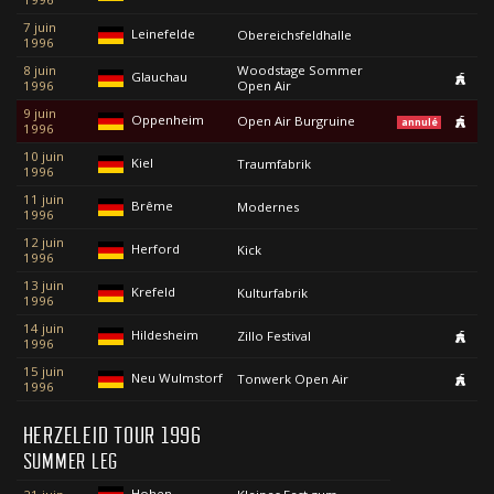
7 juin
Leinefelde
Obereichsfeldhalle
1996
8 juin
Woodstage Sommer
Glauchau
1996
Open Air
9 juin
Oppenheim
Open Air Burgruine
annulé
1996
10 juin
Kiel
Traumfabrik
1996
11 juin
Brême
Modernes
1996
12 juin
Herford
Kick
1996
13 juin
Krefeld
Kulturfabrik
1996
14 juin
Hildesheim
Zillo Festival
1996
15 juin
Neu Wulmstorf
Tonwerk Open Air
1996
HERZELEID TOUR 1996
SUMMER LEG
Hohen