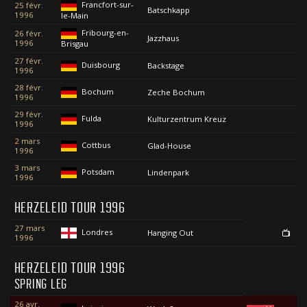
Francfort-sur-
25 févr.
Batschkapp
1996
le-Main
Fribourg-en-
26 févr.
Jazzhaus
1996
Brisgau
27 févr.
Duisbourg
Backstage
1996
28 févr.
Bochum
Zeche Bochum
1996
29 févr.
Fulda
Kulturzentrum Kreuz
1996
2 mars
Cottbus
Glad-House
1996
3 mars
Potsdam
Lindenpark
1996
HERZELEID TOUR 1996
27 mars
Londres
Hanging Out
1996
HERZELEID TOUR 1996
SPRING LEG
26 avr.