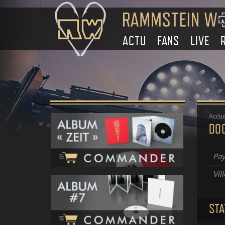
ACTU
FANS
LIVE
Accue
DO
Pay
Vill
STA