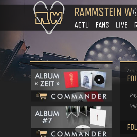
ACTU
FANS
LIVE
Accue
PO
Pay
Vill
POL