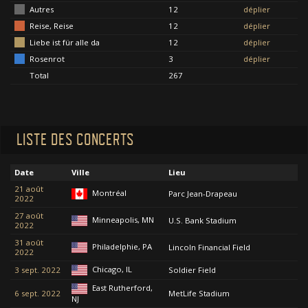
Autres
12
déplier
Reise, Reise
12
déplier
Liebe ist für alle da
12
déplier
Rosenrot
3
déplier
Total
267
LISTE DES CONCERTS
Date
Ville
Lieu
21 août
Montréal
Parc Jean-Drapeau
2022
27 août
Minneapolis, MN
U.S. Bank Stadium
2022
31 août
Philadelphie, PA
Lincoln Financial Field
2022
Chicago, IL
3 sept. 2022
Soldier Field
East Rutherford,
6 sept. 2022
MetLife Stadium
NJ