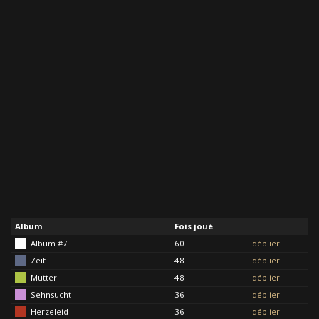
Album
Fois joué
Album #7
60
déplier
Zeit
48
déplier
Mutter
48
déplier
Sehnsucht
36
déplier
Herzeleid
36
déplier