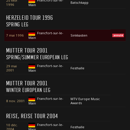
Francfort-sur-le-
25 févr.
Batschkapp
1996
Main
HERZELEID TOUR 1996
SPRING LEG
Francfort-sur-le-
7 mai 1996
Sinkkasten
annulé
Main
MUTTER TOUR 2001
SPRING/SUMMER EUROPEAN LEG
Francfort-sur-le-
29 mai
Festhalle
2001
Main
MUTTER TOUR 2001
WINTER EUROPEAN LEG
Francfort-sur-le-
MTV Europe Music
8 nov. 2001
Awards
Main
REISE, REISE TOUR 2004
Francfort-sur-le-
10 déc.
Festhalle
2004
Main