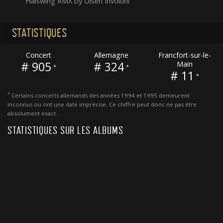
Haiswing RMX by Olsen Involtini
STATISTIQUES
Concert
Allemagne
Francfort-sur-le-
# 905
# 324
Main
*
*
# 11
*
*
Certains concerts allemands des années 1994 et 1995 demeurent
inconnus ou ont une date imprécise. Ce chiffre peut donc ne pas être
absolument exact.
STATISTIQUES SUR LES ALBUMS