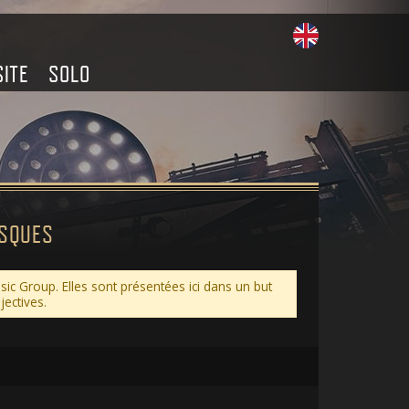
SITE
SOLO
ISQUES
c Group. Elles sont présentées ici dans un but
jectives.