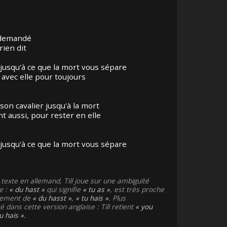
 demandé
 rien dit
 jusqu'à ce que la mort vous sépare
avec elle pour toujours
son cavalier jusqu'à la mort
t aussi, pour rester en elle
 jusqu'à ce que la mort vous sépare
texte en allemand, Till joue sur une ambiguïté
e :
du hast
qui signifie
tu as
, est très proche
uement de
du hasst
,
tu hais
. Plus
é dans cette version anglaise : Till retient
you
u hais
.