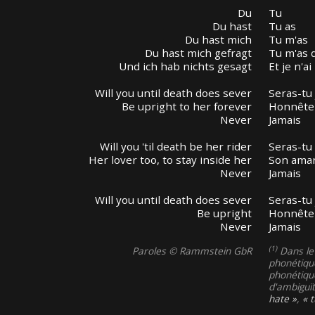
Du
Tu
Du hast
Tu as
Du hast mich
Tu m'as
Du hast mich gefragt
Tu m'as
Und ich hab nichts gesagt
Et je n'ai
Will you until death does sever
Seras-tu
Be upright to her forever
Honnête 
Never
Jamais
Will you 'til death be her rider
Seras-tu 
Her lover too, to stay inside her
Son aman
Never
Jamais
Will you until death does sever
Seras-tu
Be upright
Honnête
Never
Jamais
(1)
Paroles © Rammstein GbR
Dans le 
phonétiqu
phonétiq
d'ambiguït
hate
,
t