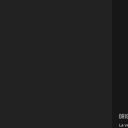
ORI
La v