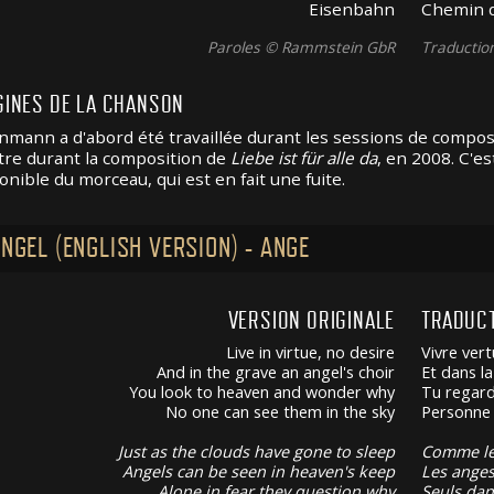
Eisenbahn
Chemin d
Paroles © Rammstein GbR
Traducti
GINES DE LA CHANSON
nmann a d'abord été travaillée durant les sessions de compos
itre durant la composition de
Liebe ist für alle da
, en 2008. C'e
onible du morceau, qui est en fait une fuite.
ENGEL (ENGLISH VERSION) - ANGE
VERSION ORIGINALE
TRADUC
Live in virtue, no desire
Vivre ver
And in the grave an angel's choir
Et dans l
You look to heaven and wonder why
Tu regard
No one can see them in the sky
Personne n
Just as the clouds have gone to sleep
Comme le
Angels can be seen in heaven's keep
Les anges
Alone in fear they question why
Seuls dan