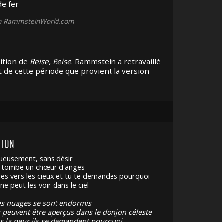
e fer
on RammsteinWorld.com
ition de
Reise, Reise
. Rammstein a retravaillé
st de cette période que provient la version
TION
tueusement, sans désir
a tombe un chœur d'anges
es vers les cieux et tu te demandes pourquoi
e peut les voir dans le ciel
s nuages se sont endormis
 peuvent être aperçus dans le donjon céleste
s la peur ils se demandent pourquoi