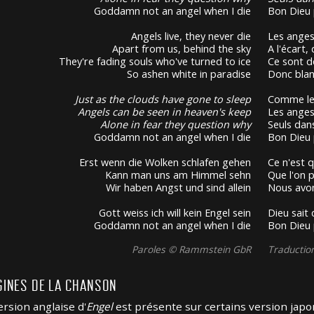
Goddamn not an angel when I die
Bon Dieu 
Angels live, they never die
Les anges
Apart from us, behind the sky
A l'écart, 
They're fading souls who've turned to ice
Ce sont d
So ashen white in paradise
Donc blan
Just as the clouds have gone to sleep
Comme le
Angels can be seen in heaven's keep
Les anges
Alone in fear they question why
Seuls dan
Goddamn not an angel when I die
Bon Dieu 
Erst wenn die Wolken schlafen gehen
Ce n'est 
Kann man uns am Himmel sehn
Que l'on p
Wir haben Angst und sind allein
Nous avo
Gott weiss ich will kein Engel sein
Dieu sait
Goddamn not an angel when I die
Bon Dieu 
Paroles © Rammstein GbR
Traducti
GINES DE LA CHANSON
ersion anglaise d'
Engel
est présente sur certains version japo