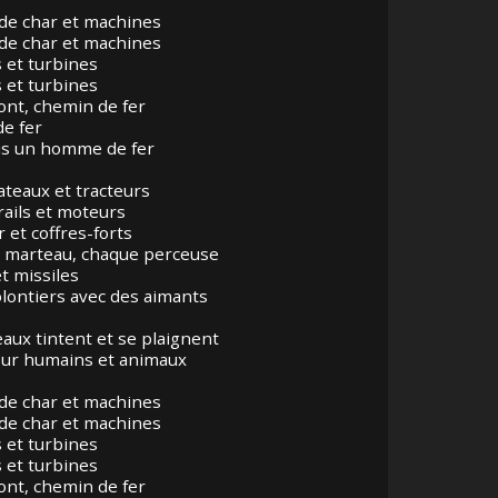
 de char et machines
 de char et machines
s et turbines
s et turbines
ont, chemin de fer
e fer
uis un homme de fer
ateaux et tracteurs
rails et moteurs
 et coffres-forts
 marteau, chaque perceuse
t missiles
olontiers avec des aimants
aux tintent et se plaignent
ur humains et animaux
 de char et machines
 de char et machines
s et turbines
s et turbines
ont, chemin de fer