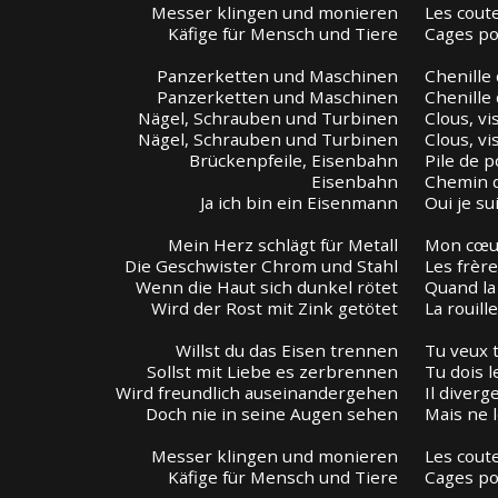
Messer klingen und monieren
Les coute
Käfige für Mensch und Tiere
Cages po
Panzerketten und Maschinen
Chenille
Panzerketten und Maschinen
Chenille
Nägel, Schrauben und Turbinen
Clous, vi
Nägel, Schrauben und Turbinen
Clous, vi
Brückenpfeile, Eisenbahn
Pile de p
Eisenbahn
Chemin d
Ja ich bin ein Eisenmann
Oui je s
Mein Herz schlägt für Metall
Mon cœur
Die Geschwister Chrom und Stahl
Les frèr
Wenn die Haut sich dunkel rötet
Quand la
Wird der Rost mit Zink getötet
La rouill
Willst du das Eisen trennen
Tu veux t
Sollst mit Liebe es zerbrennen
Tu dois 
Wird freundlich auseinandergehen
Il diver
Doch nie in seine Augen sehen
Mais ne 
Messer klingen und monieren
Les coute
Käfige für Mensch und Tiere
Cages po