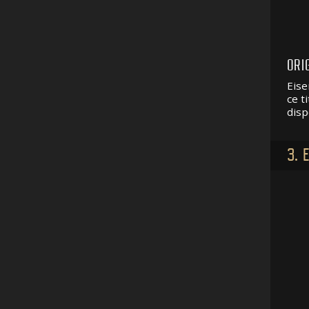
ORI
Eise
ce t
disp
3. 