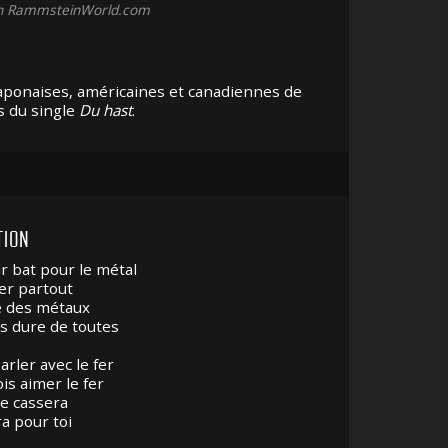
on RammsteinWorld.com
japonaises, américaines et canadiennes de
s du single
Du hast
.
TION
 bat pour le métal
 fer partout
le des métaux
us dure de toutes
arler avec le fer
ois aimer le fer
 se cassera
ra pour toi