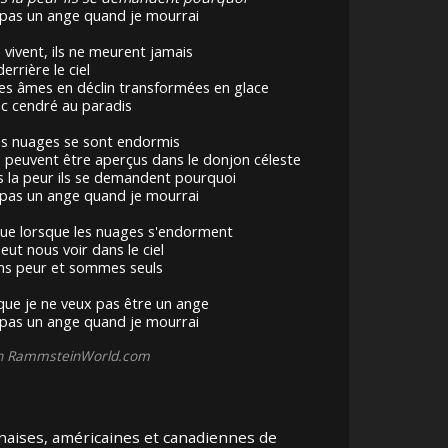
pas un ange quand je mourrai
 vivent, ils ne meurent jamais
derrière le ciel
es âmes en déclin transformées en glace
c cendré au paradis
s nuages se sont endormis
 peuvent être aperçus dans le donjon céleste
s la peur ils se demandent pourquoi
pas un ange quand je mourrai
que lorsque les nuages s'endorment
eut nous voir dans le ciel
ns peur et sommes seuls
 que je ne veux pas être un ange
pas un ange quand je mourrai
on RammsteinWorld.com
naises, américaines et canadiennes de