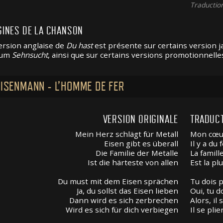
Traducti
GINES DE LA CHANSON
ersion anglaise de
Du hast
est présente sur certains version 
bum
Sehnsucht
, ainsi que sur certains versions promotionnelle
EISENMANN - L’HOMME DE FER
VERSION ORIGINALE
TRADUC
Mein Herz schlägt für Metall
Mon cœur
Eisen gibt es überall
Il y a du
Die Familie der Metalle
La famil
Ist die härteste von allen
Est la pl
Du must mit dem Eisen sprächen
Tu dois p
Ja, du sollst das Eisen lieben
Oui, tu d
Dann wird es sich zerbrechen
Alors, il
Wird es sich für dich verbiegen
Il se plie