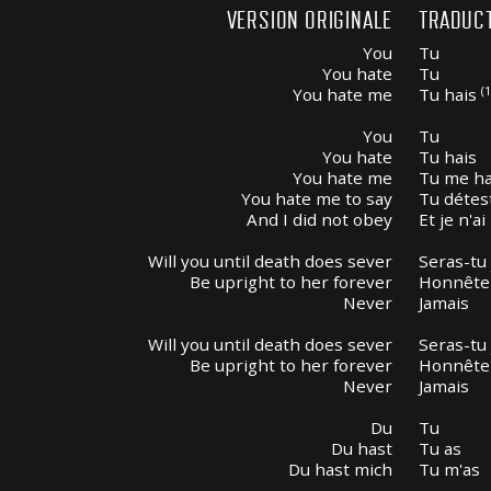
VERSION ORIGINALE
TRADUC
You
Tu
You hate
Tu
(1
You hate me
Tu hais
You
Tu
You hate
Tu hais
You hate me
Tu me ha
You hate me to say
Tu détes
And I did not obey
Et je n'a
Will you until death does sever
Seras-tu
Be upright to her forever
Honnête 
Never
Jamais
Will you until death does sever
Seras-tu
Be upright to her forever
Honnête 
Never
Jamais
Du
Tu
Du hast
Tu as
Du hast mich
Tu m'as