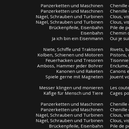
Panzerketten und Maschinen
Chenille
Panzerketten und Maschinen
Chenille
Nägel, Schrauben und Turbinen
Clous, vi
Nägel, Schrauben und Turbinen
Clous, vi
Brückenpfeile, Eisenbahn
Pile de p
Eisenbahn
Chemin d
Ja ich bin ein Eisenmann
Oui je s
Niete, Schiffe und Traktoren
Rivets, b
Kolben, Schienen und Motoren
Pistons, 
Feuerhacken und Tresoren
Tisonnier
Amboss, Hammer jeder Bohrer
Enclume,
Kanonen und Raketen
Canons e
Spiele gerne mit Magneten
Jouent v
Messer klingen und monieren
Les coute
Käfige für Mensch und Tiere
Cages po
Panzerketten und Maschinen
Chenille
Panzerketten und Maschinen
Chenille
Nägel, Schrauben und Turbinen
Clous, vi
Nägel, Schrauben und Turbinen
Clous, vi
Brückenpfeile, Eisenbahn
Pile de p