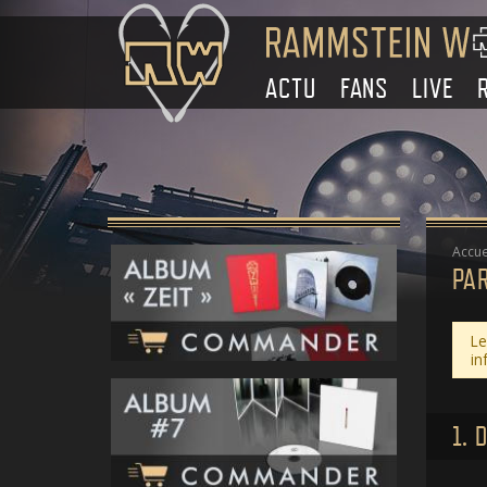
ACTU
FANS
LIVE
Accue
PA
Le
in
1. 