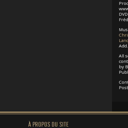
Prod
www.
DVD 
Fréd
Musi
Chri
Lan
Add.
All 
cont
by B
Publ
Cont
Post
À PROPOS DU SITE