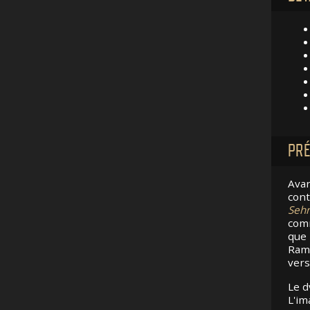
PRÉ
Avan
cont
Sehn
comm
que 
Ramm
vers
Le 
L'im