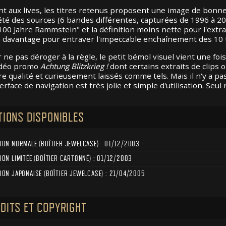
t aux lives, les titres retenus proposent une image de bon
été des sources (6 bandes différentes, capturées de 1996 à 20
100 Jahre Rammstein" et la définition moins nette pour l'extrai
 davantage pour entraver l'impeccable enchaînement des 10 t
 ne pas déroger à la règle, le petit bémol visuel vient une fo
idéo promo
Achtung Blitzkrieg !
dont certains extraits de clips 
re qualité et curieusement laissés comme tels. Mais il n'y a p
terface de navigation est très jolie et simple d'utilisation. Seul
TIONS DISPONIBLES
TION NORMALE (BOÎTIER JEWELCASE) : 01/12/2003
ION LIMITÉE (BOÎTIER CARTONNÉ) : 01/12/2003
TION JAPONAISE (BOÎTIER JEWELCASE) : 21/04/2005
DITS ET COPYRIGHT