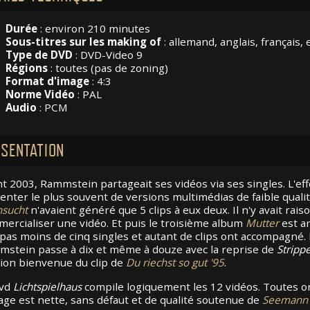
Durée
: environ 210 minutes
Sous-titres sur les making of
: allemand, anglais, français,
Type de DVD
: DVD-Video 9
Régions
: toutes (pas de zoning)
Format d'image
: 4:3
Norme Vidéo
: PAL
Audio
: PCM
SENTATION
t 2003, Rammstein partageait ses vidéos via ses singles. L'effor
enter le plus souvent de versions multimédias de faible qualité
sucht
n'avaient généré que 5 clips à eux deux. Il n'y avait r
ercialiser une vidéo. Et puis le troisième album
Mutter
est ar
pas moins de cinq singles et autant de clips ont accompagné. D
stein passe à dix et même à douze avec la reprise de
Stripp
ion bienvenue du clip de
Du riechst so gut '95
.
dvd
Lichtspielhaus
compile logiquement les 12 vidéos. Toutes o
age est nette, sans défaut et de qualité soutenue de
Seemann