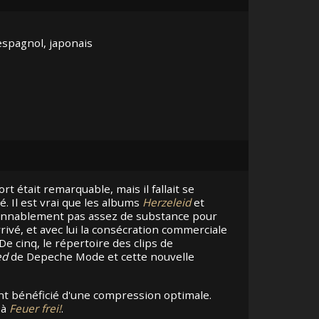
 espagnol, japonais
t était remarquable, mais il fallait se
. Il est vrai que les albums
Herzeleid
et
aisonnablement pas assez de substance pour
rivé, et avec lui la consécration commerciale
e cinq, le répertoire des clips de
ed
de Depeche Mode et cette nouvelle
nt bénéficié d'une compression optimale.
à
Feuer frei!
.