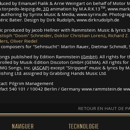
uced by Emanuel Fialik & Arne Weingart on behalf of Motor 
TM
torpedo-leipzig.de,
3D
animation by M.A.R.K.13
, www.mark
authoring by Syrinx Music & Media, www.syrinx.de. Photograp
éric Batier. Design by Dirk Rudolph, www.dirkrudolph.de
c produced by Jacob Hellner with Rammstein. Music & lyrics
stoph "Doom" Schneider
,
Doktor Christian Lorenz
,
Richard Z
ders
,
Oliver Riedel
 composers for "Sehnsucht": Martin Rauer, Dietmar Schmidt,
songs published by Edition Rammstein (
GmbH
). All rights fo
rolled by Musik-Edition Discoton GmbH (GEMA). All rights for
MG Songs, Inc. (
ASCAP
) except "Stripped" music & lyrics by M
ishing Ltd. assigned by Grabbing Hands Music Ltd.
act: Pilgrim Management
fact 540 101 / 10042 Berlin / Germany www.rammstein.de 
RETOUR EN HAUT DE P
NAVIGUER
TECHNOLOGIE