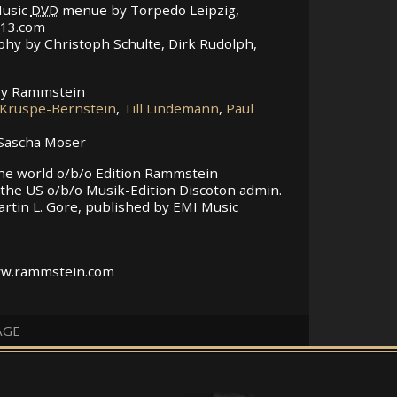
Music
DVD
menue by Torpedo Leipzig,
13.com
hy by Christoph Schulte, Dirk Rudolph,
 by Rammstein
. Kruspe-Bernstein
,
Till Lindemann
,
Paul
 Sascha Moser
r the world o/b/o Edition Rammstein
 the US o/b/o Musik-Edition Discoton admin.
artin L. Gore, published by EMI Music
www.rammstein.com
AGE