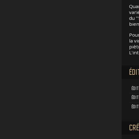
Quan
vari
du "
bien
Pour
la v
pièt
L'in
ÉDI
ÉDI
ÉDIT
ÉDI
CRÉ