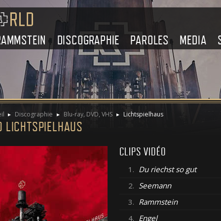
RAMMSTEIN
DISCOGRAPHIE
PAROLES
MEDIA
il
Discographie
Blu-ray, DVD, VHS
Lichtspielhaus
D LICHTSPIELHAUS
CLIPS VIDÉO
1.
Du riechst so gut
2.
Seemann
3.
Rammstein
4.
Engel