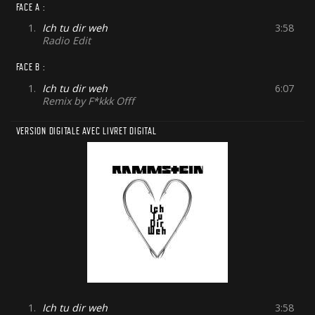
FACE A :
1.
Ich tu dir weh
3:58
Radio Edit
FACE B :
1.
Ich tu dir weh
6:07
Remix by F*kkk Offf
VERSION DIGITALE AVEC LIVRET DIGITAL
1.
Ich tu dir weh
3:58