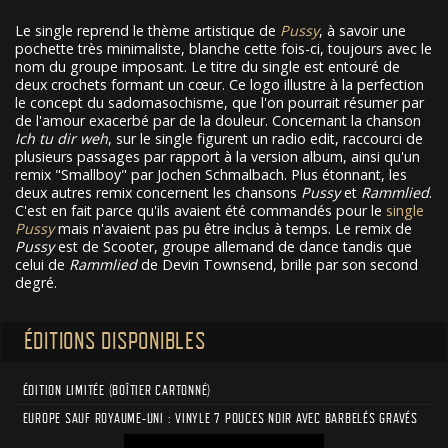
Le single reprend le thème artistique de
Pussy
, à savoir une
pochette très minimaliste, blanche cette fois-ci, toujours avec le
nom du groupe imposant. Le titre du single est entouré de
deux crochets formant un cœur. Ce logo illustre à la perfection
le concept du sadomasochisme, que l'on pourrait résumer par
de l'amour exacerbé par de la douleur. Concernant la chanson
Ich tu dir weh
, sur le single figurent un radio edit, raccourci de
plusieurs passages par rapport à la version album, ainsi qu'un
remix "Smallboy" par Jochen Schmalbach. Plus étonnant, les
deux autres remix concernent les chansons
Pussy
et
Rammlied
.
C'est en fait parce qu'ils avaient été commandés pour le
single
Pussy
mais n'avaient pas pu être inclus à temps. Le remix de
Pussy
est de Scooter, groupe allemand de dance tandis que
celui de
Rammlied
de Devin Townsend, brille par son second
degré.
ÉDITIONS DISPONIBLES
ÉDITION LIMITÉE (BOÎTIER CARTONNÉ)
EUROPE SAUF ROYAUME-UNI : VINYLE 7 POUCES NOIR AVEC BARBELÉS GRAVÉS