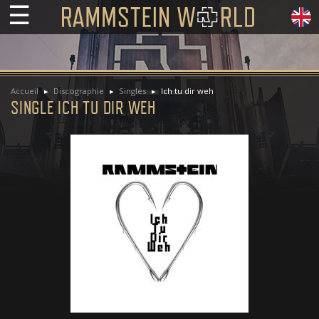
☰
Accueil
Discographie
Singles
Ich tu dir weh
SINGLE ICH TU DIR WEH