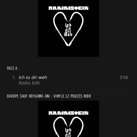
FACE A :
1.
Ich tu dir weh
3:58
Radio Edit
EUROPE SAUF ROYAUME-UNI : VINYLE 12 POUCES NOIR