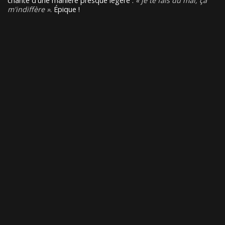
chante d'une manière presque légère :
je te fais du mal, ça
m'indiffère
. Épique !