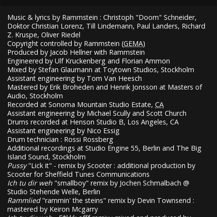
Music & lyrics by Rammstein : Christoph "Doom" Schneider,
Doktor Christian Lorenz, Till Lindemann, Paul Landers, Richard
Z. Kruspe, Oliver Riedel
Copyright controlled by Rammstein (
GEMA
)
Produced by Jacob Hellner with Rammstein
Engineered by Ulf Kruckenberg and Florian Ammon
Mixed by Stefan Glaumann at Toytown Studios, Stockholm
Assistant engineering by Tom Van Heesch
Mastered by Erik Broheden and Henrik Jonsson at Masters of
Audio, Stockholm
Recorded at Sonoma Mountain Studio Estate,
CA
Assistant engineering by Michael Scully and Scott Church
Drums recorded at Henson Studio B, Los Angeles,
CA
Assistant engineering by Nico Essig
Drum technician : Rossi Rossberg
Additional recordings at Studio Engine 55, Berlin and The Big
Island Sound, Stockholm
Pussy
"Lick it" - remix by Scooter : additional production by
Scooter for Sheffield Tunes Communications
Ich tu dir weh
"smallboy" remix by Jochen Schmalbach @
Studio Stehende Welle, Berlin
Rammlied
"rammin' the steins" remix by Devin Townsend :
mastered by Keiron Mcgarry