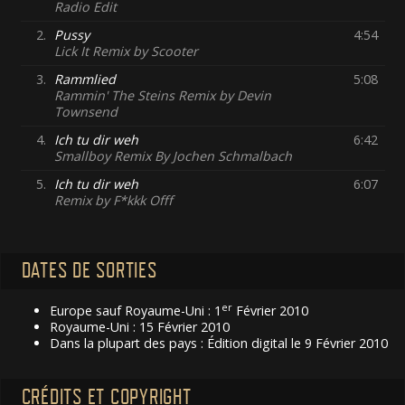
Radio Edit
2.
Pussy
4:54
Lick It Remix by Scooter
3.
Rammlied
5:08
Rammin' The Steins Remix by Devin
Townsend
4.
Ich tu dir weh
6:42
Smallboy Remix By Jochen Schmalbach
5.
Ich tu dir weh
6:07
Remix by F*kkk Offf
DATES DE SORTIES
er
Europe sauf Royaume-Uni : 1
Février 2010
Royaume-Uni : 15 Février 2010
Dans la plupart des pays : Édition digital le 9 Février 2010
CRÉDITS ET COPYRIGHT