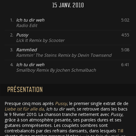
15 JANV. 2010
1.
Ich tu dir weh
5:02
Radio Edit
2.
Pussy
4:55
Lick It Remix by Scooter
3.
Rammlied
5:08
Rammin' The Steins Remix by Devin Townsend
4.
Ich tu dir weh
6:41
Smallboy Remix By Jochen Schmalbach
PRÉSENTATION
Presque cinq mois après
Pussy
, le premier single extrait de de
Liebe ist für alle da
,
Ich tu dir weh
, se retrouve dans les bacs
le 9 février 2010. La chanson tranche nettement avec
Pussy
,
grâce à son atmosphère pesante, ses paroles dures et ses
guitares omniprésentes. Les couplets sombres sont
contrebalancés par des refrains dansants, dans lesquels
Till