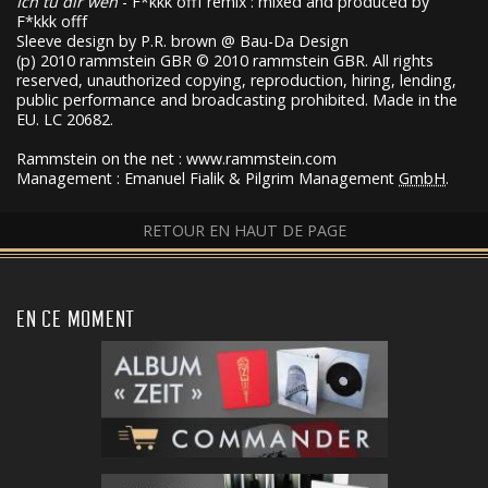
Ich tu dir weh
- F*kkk offf remix : mixed and produced by
F*kkk offf
Sleeve design by P.R. brown @ Bau-Da Design
(p) 2010 rammstein
GBR
© 2010 rammstein
GBR
. All rights
reserved, unauthorized copying, reproduction, hiring, lending,
public performance and broadcasting prohibited. Made in the
EU. LC 20682.
Rammstein on the net : www.rammstein.com
Management : Emanuel Fialik & Pilgrim Management
GmbH
.
RETOUR EN HAUT DE PAGE
EN CE MOMENT