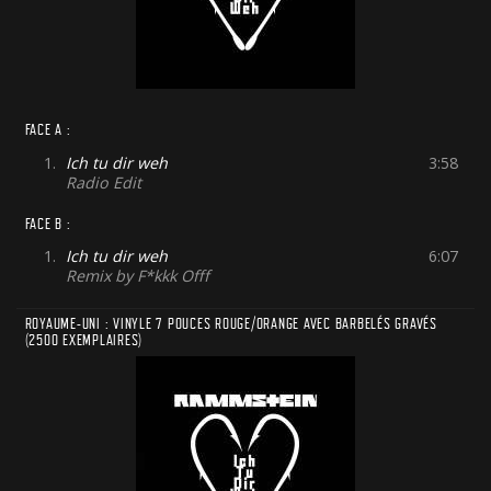
FACE A :
1.
Ich tu dir weh
3:58
Radio Edit
FACE B :
1.
Ich tu dir weh
6:07
Remix by F*kkk Offf
ROYAUME-UNI : VINYLE 7 POUCES ROUGE/ORANGE AVEC BARBELÉS GRAVÉS
(2500 EXEMPLAIRES)